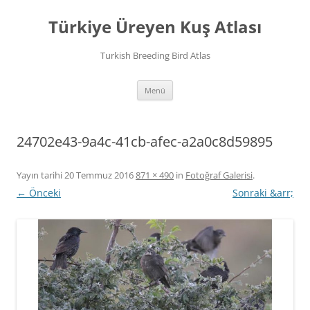
İçeriğe
atla
Türkiye Üreyen Kuş Atlası
Turkish Breeding Bird Atlas
Menü
24702e43-9a4c-41cb-afec-a2a0c8d59895
Yayın tarihi
20 Temmuz 2016
871 × 490
in
Fotoğraf Galerisi
.
← Önceki
Sonraki &arr;