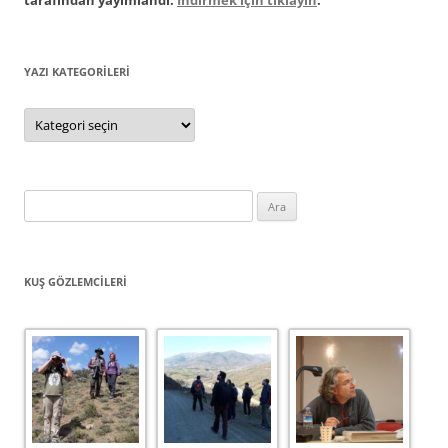
tarafından yayımlandı.
İndirmek için tıklayın
.
YAZI KATEGORILERI
Yazı
Kategorileri
Arama:
KUŞ GÖZLEMCILERI