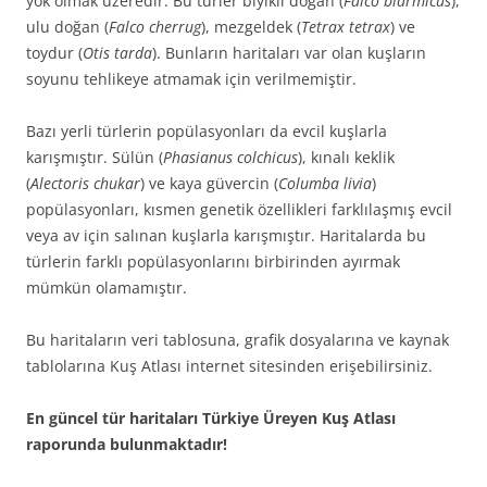
yok olmak üzeredir. Bu türler bıyıklı doğan (
Falco biarmicus
),
ulu doğan (
Falco cherrug
), mezgeldek (
Tetrax tetrax
) ve
toydur (
Otis tarda
). Bunların haritaları var olan kuşların
soyunu tehlikeye atmamak için verilmemiştir.
Bazı yerli türlerin popülasyonları da evcil kuşlarla
karışmıştır. Sülün (
Phasianus colchicus
), kınalı keklik
(
Alectoris chukar
) ve kaya güvercin (
Columba livia
)
popülasyonları, kısmen genetik özellikleri farklılaşmış evcil
veya av için salınan kuşlarla karışmıştır. Haritalarda bu
türlerin farklı popülasyonlarını birbirinden ayırmak
mümkün olamamıştır.
Bu haritaların veri tablosuna, grafik dosyalarına ve kaynak
tablolarına Kuş Atlası internet sitesinden erişebilirsiniz.
En güncel tür haritaları Türkiye Üreyen Kuş Atlası
raporunda bulunmaktadır!