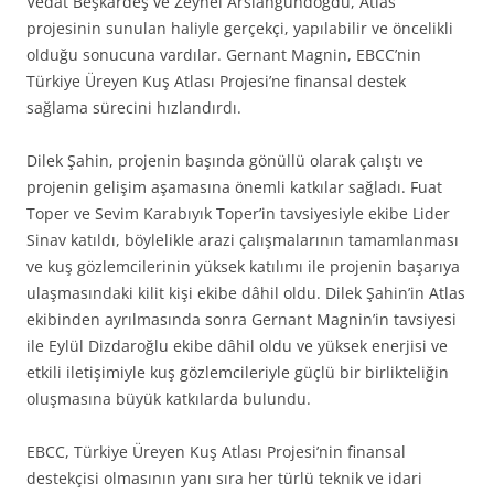
Vedat Beşkardeş ve Zeynel Arslangündoğdu, Atlas
projesinin sunulan haliyle gerçekçi, yapılabilir ve öncelikli
olduğu sonucuna vardılar. Gernant Magnin, EBCC’nin
Türkiye Üreyen Kuş Atlası Projesi’ne finansal destek
sağlama sürecini hızlandırdı.
Dilek Şahin, projenin başında gönüllü olarak çalıştı ve
projenin gelişim aşamasına önemli katkılar sağladı. Fuat
Toper ve Sevim Karabıyık Toper’in tavsiyesiyle ekibe Lider
Sinav katıldı, böylelikle arazi çalışmalarının tamamlanması
ve kuş gözlemcilerinin yüksek katılımı ile projenin başarıya
ulaşmasındaki kilit kişi ekibe dâhil oldu. Dilek Şahin’in Atlas
ekibinden ayrılmasında sonra Gernant Magnin’in tavsiyesi
ile Eylül Dizdaroğlu ekibe dâhil oldu ve yüksek enerjisi ve
etkili iletişimiyle kuş gözlemcileriyle güçlü bir birlikteliğin
oluşmasına büyük katkılarda bulundu.
EBCC, Türkiye Üreyen Kuş Atlası Projesi’nin finansal
destekçisi olmasının yanı sıra her türlü teknik ve idari