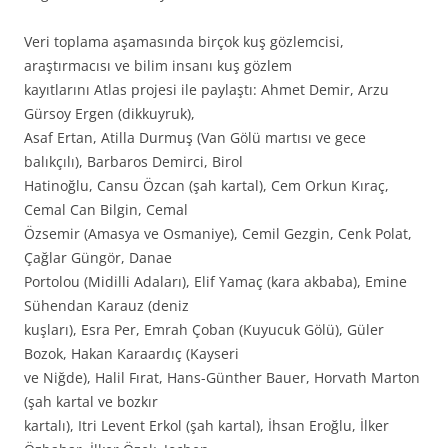
Veri toplama aşamasında birçok kuş gözlemcisi,
araştırmacısı ve bilim insanı kuş gözlem
kayıtlarını Atlas projesi ile paylaştı: Ahmet Demir, Arzu
Gürsoy Ergen (dikkuyruk),
Asaf Ertan, Atilla Durmuş (Van Gölü martısı ve gece
balıkçılı), Barbaros Demirci, Birol
Hatinoğlu, Cansu Özcan (şah kartal), Cem Orkun Kıraç,
Cemal Can Bilgin, Cemal
Özsemir (Amasya ve Osmaniye), Cemil Gezgin, Cenk Polat,
Çağlar Güngör, Danae
Portolou (Midilli Adaları), Elif Yamaç (kara akbaba), Emine
Sühendan Karauz (deniz
kuşları), Esra Per, Emrah Çoban (Kuyucuk Gölü), Güler
Bozok, Hakan Karaardıç (Kayseri
ve Niğde), Halil Fırat, Hans-Günther Bauer, Horvath Marton
(şah kartal ve bozkır
kartalı), Itri Levent Erkol (şah kartal), İhsan Eroğlu, İlker