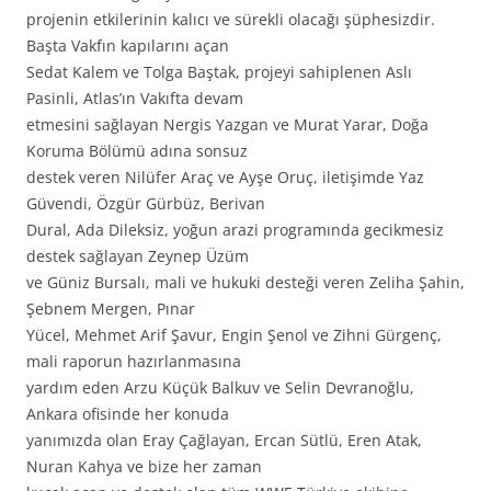
projenin etkilerinin kalıcı ve sürekli olacağı şüphesizdir.
Başta Vakfın kapılarını açan
Sedat Kalem ve Tolga Baştak, projeyi sahiplenen Aslı
Pasinli, Atlas’ın Vakıfta devam
etmesini sağlayan Nergis Yazgan ve Murat Yarar, Doğa
Koruma Bölümü adına sonsuz
destek veren Nilüfer Araç ve Ayşe Oruç, iletişimde Yaz
Güvendi, Özgür Gürbüz, Berivan
Dural, Ada Dileksiz, yoğun arazi programında gecikmesiz
destek sağlayan Zeynep Üzüm
ve Güniz Bursalı, mali ve hukuki desteği veren Zeliha Şahin,
Şebnem Mergen, Pınar
Yücel, Mehmet Arif Şavur, Engin Şenol ve Zihni Gürgenç,
mali raporun hazırlanmasına
yardım eden Arzu Küçük Balkuv ve Selin Devranoğlu,
Ankara ofisinde her konuda
yanımızda olan Eray Çağlayan, Ercan Sütlü, Eren Atak,
Nuran Kahya ve bize her zaman