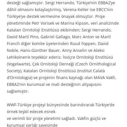
desteği sağlamıştır. Sergi Herrando, Türkiye’nin EBBA2’ye
dâhil olmasını kolaylaştırmış, Verena Keller ise EBCC’nin
Türkiye’ye destek vermesine önayak olmuştur. Proje
yönetiminde Petr Vorisek ve Marina Kipson, veri analizinde
Katalan Ornitoloji Enstitüsü ekibinden; Sergi Herrando,
David Martí Pino, Gabriel Gallago, Marc Anton ve Martí
Franch diğer komite üyelerinden Ruud Foppen, David
Noble, Hans-Günther Bauer, Anny Anselin ve Aleksi
Lehikoinen’e teşekkür ederiz. İsviçre Ornitoloji Enstitüsü
(Vogelwarte), Çek Ornitoloji Derneği (Czech Ornithological
Society), Katalan Ornitoloji Enstitüsü (Institut Calatà
d’Ornitologia) ve projenin finans kaynağı olan MAVA Vakfı,
EBBA2’nin kurumsal ve mali desteğinin altyapısını
sağlamıştır.
WWF-Türkiye projeyi bünyesinde barındırarak Türkiye’de
örnek teşkil edecek esnek
ve verimli bir proje yönetimi sağladı. Vakfın güçlü ve
kurumsal varlığı sayesinde