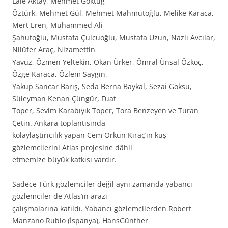
Lale Aktay, Mehmet Göktuğ
Öztürk, Mehmet Gül, Mehmet Mahmutoğlu, Melike Karaca,
Mert Eren, Muhammed Ali
Şahutoğlu, Mustafa Çulcuoğlu, Mustafa Uzun, Nazlı Avcılar,
Nilüfer Araç, Nizamettin
Yavuz, Özmen Yeltekin, Okan Ürker, Ömral Ünsal Özkoç,
Özge Karaca, Özlem Saygın,
Yakup Sancar Barış, Seda Berna Baykal, Sezai Göksu,
Süleyman Kenan Çüngür, Fuat
Toper, Sevim Karabıyık Toper, Tora Benzeyen ve Turan
Çetin. Ankara toplantısında
kolaylaştırıcılık yapan Cem Orkun Kıraç’ın kuş
gözlemcilerini Atlas projesine dâhil
etmemize büyük katkısı vardır.
Sadece Türk gözlemciler değil aynı zamanda yabancı
gözlemciler de Atlas’ın arazi
çalışmalarına katıldı. Yabancı gözlemcilerden Robert
Manzano Rubio (İspanya), HansGünther