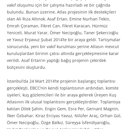
vakıf oluşumu için bir çalışma hazırladı ve bir çağrıda
bulundu. Bunun üzerine, Atlas projesinin ilk destekçileri
olan Ali Rıza Altınok, Asaf Ertan, Emine Nurhan Tekin,
Emrah Çoraman, Fikret Can, Fikret Karacan, Hürmüz
Yeniceli, Murat Yarar, Ömer Necipoğlu, Taner Şekercioğlu
ve Yavuz Eryavuz Şubat 2014’te bir araya geldi. Tartışmalar
sonucunda, yeni bir vakıf kurulması yerine Atlasın mevcut
kuruluşlardan birinin çatısı altında gerçekleşmesine karar
verildi. Asaf Ertan’ın yaptığı bağış projenin çekirdek
bütçesini oluşturdu.
İstanbul’da 24 Mart 2014’te projenin başlangıç toplantısı
gerçekleşti. EBCC’nin kendi toplantısının ardından, komite
üyeleri, kuş gözlemcileri ile bir araya gelerek Üreyen Kuş
Atlasının ilk ulusal toplantısını gerçekleştirdiler. Toplantıya
katılan Dilek Şahin, Engin Gem, Esra Per, Gernant Magnin,
İlker Özbahar, Kiraz Erciyas Yavuz, Nilüfer Araç, Orhan Gül,
Ömer Necipoğlu, Özge Balkız, Süreyya İsfendiyaroğlu,