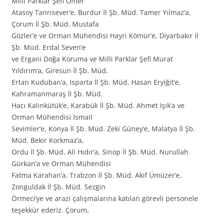
Milli Parklar Şefi Ömer
Atasoy Tanrısever’e, Burdur İl Şb. Müd. Tamer Yılmaz’a,
Çorum İl Şb. Müd. Mustafa
Gözler’e ve Orman Mühendisi Hayri Kömür’e, Diyarbakır İl
Şb. Müd. Erdal Seven’e
ve Ergani Doğa Koruma ve Milli Parklar Şefi Murat
Yıldırım’a, Giresun İl Şb. Müd.
Ertan Kuduban’a, Isparta İl Şb. Müd. Hasan Eryiğit’e,
Kahramanmaraş İl Şb. Müd.
Hacı Kalınkütük’e, Karabük İl Şb. Müd. Ahmet Işık’a ve
Orman Mühendisi İsmail
Sevimler’e, Konya İl Şb. Müd. Zeki Güney’e, Malatya İl Şb.
Müd. Bekir Korkmaz’a,
Ordu İl Şb. Müd. Ali Hıdır’a, Sinop İl Şb. Müd. Nurullah
Gürkan’a ve Orman Mühendisi
Fatma Karahan’a, Trabzon İl Şb. Müd. Akif Ümüzer’e,
Zonguldak İl Şb. Müd. Sezgin
Örmeci’ye ve arazi çalışmalarına katılan görevli personele
teşekkür ederiz. Çorum,