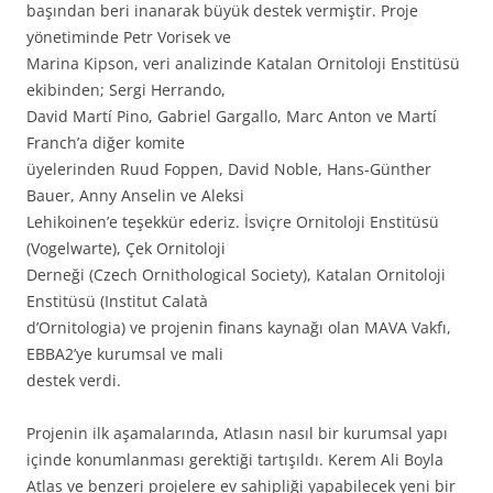
başından beri inanarak büyük destek vermiştir. Proje
yönetiminde Petr Vorisek ve
Marina Kipson, veri analizinde Katalan Ornitoloji Enstitüsü
ekibinden; Sergi Herrando,
David Martí Pino, Gabriel Gargallo, Marc Anton ve Martí
Franch’a diğer komite
üyelerinden Ruud Foppen, David Noble, Hans-Günther
Bauer, Anny Anselin ve Aleksi
Lehikoinen’e teşekkür ederiz. İsviçre Ornitoloji Enstitüsü
(Vogelwarte), Çek Ornitoloji
Derneği (Czech Ornithological Society), Katalan Ornitoloji
Enstitüsü (Institut Calatà
d’Ornitologia) ve projenin finans kaynağı olan MAVA Vakfı,
EBBA2’ye kurumsal ve mali
destek verdi.
Projenin ilk aşamalarında, Atlasın nasıl bir kurumsal yapı
içinde konumlanması gerektiği tartışıldı. Kerem Ali Boyla
Atlas ve benzeri projelere ev sahipliği yapabilecek yeni bir