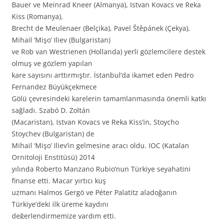
Bauer ve Meinrad Kneer (Almanya), Istvan Kovacs ve Reka
Kiss (Romanya),
Brecht de Meulenaer (Belçika), Pavel Štěpánek (Çekya),
Mihail ‘Mişo’ Iliev (Bulgaristan)
ve Rob van Westrienen (Hollanda) yerli gözlemcilere destek
olmuş ve gözlem yapılan
kare sayısını arttırmıştır. İstanbul’da ikamet eden Pedro
Fernandez Büyükçekmece
Gölü çevresindeki karelerin tamamlanmasında önemli katkı
sağladı. Szabó D. Zoltán
(Macaristan), Istvan Kovacs ve Reka Kiss’in, Stoycho
Stoychev (Bulgaristan) de
Mihail ‘Mişo’ Iliev’in gelmesine aracı oldu. IOC (Katalan
Ornitoloji Enstitüsü) 2014
yılında Roberto Manzano Rubio’nun Türkiye seyahatini
finanse etti. Macar yırtıcı kuş
uzmanı Halmos Gergö ve Péter Palatitz aladoğanın
Türkiye’deki ilk üreme kaydını
değerlendirmemize yardım etti.