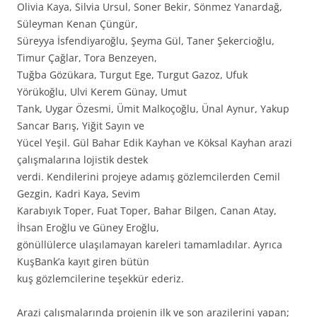
Olivia Kaya, Silvia Ursul, Soner Bekir, Sönmez Yanardağ,
Süleyman Kenan Çüngür,
Süreyya İsfendiyaroğlu, Şeyma Gül, Taner Şekercioğlu,
Timur Çağlar, Tora Benzeyen,
Tuğba Gözükara, Turgut Ege, Turgut Gazoz, Ufuk
Yörükoğlu, Ulvi Kerem Günay, Umut
Tank, Uygar Özesmi, Ümit Malkoçoğlu, Ünal Aynur, Yakup
Sancar Barış, Yiğit Sayın ve
Yücel Yeşil. Gül Bahar Edik Kayhan ve Köksal Kayhan arazi
çalışmalarına lojistik destek
verdi. Kendilerini projeye adamış gözlemcilerden Cemil
Gezgin, Kadri Kaya, Sevim
Karabıyık Toper, Fuat Toper, Bahar Bilgen, Canan Atay,
İhsan Eroğlu ve Güney Eroğlu,
gönüllülerce ulaşılamayan kareleri tamamladılar. Ayrıca
KuşBank’a kayıt giren bütün
kuş gözlemcilerine teşekkür ederiz.
Arazi çalışmalarında projenin ilk ve son arazilerini yapan;