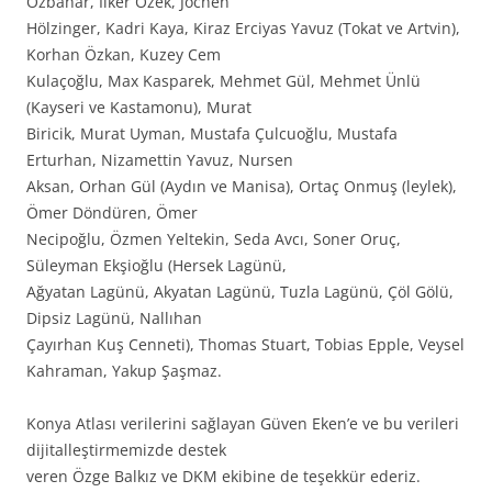
Özbahar, İlker Özek, Jochen
Hölzinger, Kadri Kaya, Kiraz Erciyas Yavuz (Tokat ve Artvin),
Korhan Özkan, Kuzey Cem
Kulaçoğlu, Max Kasparek, Mehmet Gül, Mehmet Ünlü
(Kayseri ve Kastamonu), Murat
Biricik, Murat Uyman, Mustafa Çulcuoğlu, Mustafa
Erturhan, Nizamettin Yavuz, Nursen
Aksan, Orhan Gül (Aydın ve Manisa), Ortaç Onmuş (leylek),
Ömer Döndüren, Ömer
Necipoğlu, Özmen Yeltekin, Seda Avcı, Soner Oruç,
Süleyman Ekşioğlu (Hersek Lagünü,
Ağyatan Lagünü, Akyatan Lagünü, Tuzla Lagünü, Çöl Gölü,
Dipsiz Lagünü, Nallıhan
Çayırhan Kuş Cenneti), Thomas Stuart, Tobias Epple, Veysel
Kahraman, Yakup Şaşmaz.
Konya Atlası verilerini sağlayan Güven Eken’e ve bu verileri
dijitalleştirmemizde destek
veren Özge Balkız ve DKM ekibine de teşekkür ederiz.