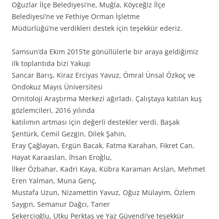
Oğuzlar İlçe Belediyesi’ne, Muğla, Köyceğiz İlçe
Belediyesi’ne ve Fethiye Orman İşletme
Müdürlüğü’ne verdikleri destek için teşekkür ederiz.
Samsun’da Ekim 2015’te gönüllülerle bir araya geldiğimiz
ilk toplantıda bizi Yakup
Sancar Barış, Kiraz Erciyas Yavuz, Ömral Ünsal Özkoç ve
Ondokuz Mayıs Üniversitesi
Ornitoloji Araştırma Merkezi ağırladı. Çalıştaya katılan kuş
gözlemcileri, 2016 yılında
katılımın artması için değerli destekler verdi. Başak
Şentürk, Cemil Gezgin, Dilek Şahin,
Eray Çağlayan, Ergün Bacak, Fatma Karahan, Fikret Can,
Hayat Karaaslan, İhsan Eroğlu,
İlker Özbahar, Kadri Kaya, Kübra Karaman Arslan, Mehmet
Eren Yalman, Muna Genç,
Mustafa Uzun, Nizamettin Yavuz, Oğuz Mülayim, Özlem
Saygın, Semanur Dağcı, Taner
Şekercioğlu, Utku Perktaş ve Yaz Güvendi’ye teşekkür