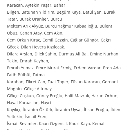
Karacan, Aytekin Yaşar, Bahar
Bilgen, Batuhan Yıldırım, Begüm Kaya, Betül Şen, Burak
Tatar, Burak Oranlıer, Burcu
Meltem Arık Akyüz, Burcu Yağmur Kabaalioğlu, Bülent
Obuz, Canan Atay, Cem Akın,
Cem Orkun Kıraç, Cemil Gezgin, Çağlar Güngör, Çağrı
Göcek, Dilan Hevera Kızılocak,
Dilara Arslan, Dilek Şahin, Durmuş Ali Bal, Emine Nurhan
Tekin, Emrah Kayhan,
Emrah Yılmaz, Emre Murat Ermiş, Erdem Vardar, Eren Ada,
Fatih Bülbül, Fatma
Karahan, Fikret Can, Fuat Toper, Füsun Karacan, Gernant
Magnin, Gökçe Altunay,
Gökçe Coşkun, Güney Eroğlu, Halil Mavruk, Harun Orhun,
Hayat Karaaslan, Hayri
Kayıkçı, İbrahim Öztürk, İbrahim Uysal, İhsan Eroğlu, İldem
Yeltekin, İsmail Eren,
İsmail Sevimler, Kaan Özgencil, Kadri Kaya, Kemal