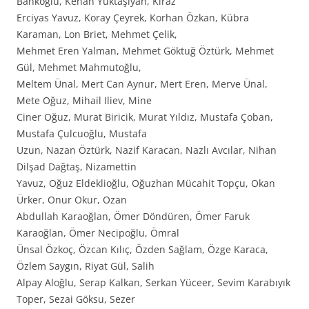
Bankoğlu, Kenan Yüktaşıyan, Kiraz
Erciyas Yavuz, Koray Çeyrek, Korhan Özkan, Kübra
Karaman, Lon Briet, Mehmet Çelik,
Mehmet Eren Yalman, Mehmet Göktuğ Öztürk, Mehmet
Gül, Mehmet Mahmutoğlu,
Meltem Ünal, Mert Can Aynur, Mert Eren, Merve Ünal,
Mete Oğuz, Mihail Iliev, Mine
Ciner Oğuz, Murat Biricik, Murat Yıldız, Mustafa Çoban,
Mustafa Çulcuoğlu, Mustafa
Uzun, Nazan Öztürk, Nazif Karacan, Nazlı Avcılar, Nihan
Dilşad Dağtaş, Nizamettin
Yavuz, Oğuz Eldeklioğlu, Oğuzhan Mücahit Topçu, Okan
Ürker, Onur Okur, Ozan
Abdullah Karaoğlan, Ömer Döndüren, Ömer Faruk
Karaoğlan, Ömer Necipoğlu, Ömral
Ünsal Özkoç, Özcan Kılıç, Özden Sağlam, Özge Karaca,
Özlem Saygın, Riyat Gül, Salih
Alpay Aloğlu, Serap Kalkan, Serkan Yüceer, Sevim Karabıyık
Toper, Sezai Göksu, Sezer