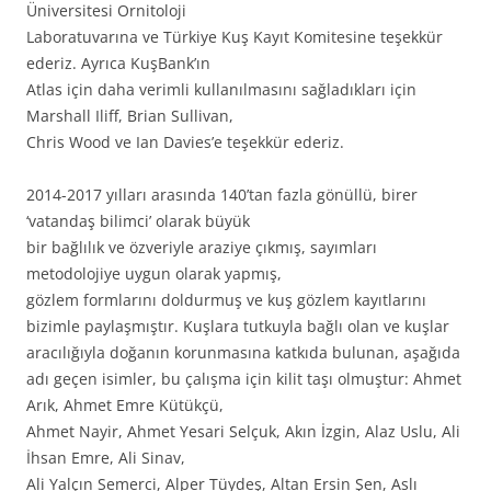
Üniversitesi Ornitoloji
Laboratuvarına ve Türkiye Kuş Kayıt Komitesine teşekkür
ederiz. Ayrıca KuşBank’ın
Atlas için daha verimli kullanılmasını sağladıkları için
Marshall Iliff, Brian Sullivan,
Chris Wood ve Ian Davies’e teşekkür ederiz.
2014-2017 yılları arasında 140’tan fazla gönüllü, birer
‘vatandaş bilimci’ olarak büyük
bir bağlılık ve özveriyle araziye çıkmış, sayımları
metodolojiye uygun olarak yapmış,
gözlem formlarını doldurmuş ve kuş gözlem kayıtlarını
bizimle paylaşmıştır. Kuşlara tutkuyla bağlı olan ve kuşlar
aracılığıyla doğanın korunmasına katkıda bulunan, aşağıda
adı geçen isimler, bu çalışma için kilit taşı olmuştur: Ahmet
Arık, Ahmet Emre Kütükçü,
Ahmet Nayir, Ahmet Yesari Selçuk, Akın İzgin, Alaz Uslu, Ali
İhsan Emre, Ali Sinav,
Ali Yalçın Semerci, Alper Tüydeş, Altan Ersin Şen, Aslı