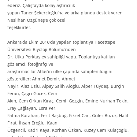
ederiz. Çalıştayda kolaylaştırıcılık
yapan Taner Şekercioğlu’na ve arka planda destek veren
Neslihan Özgüneş’e çok özel
teşekkürler.
Ankara’da Ekim 2016’da yapılan toplantıya Hacettepe
Üniversitesi Biyoloji Bölümü’nden
Dr. Utku Perktaş ev sahipliği yaptı. Toplantıya katılan
gözlemci, fotoğrafçı ve
araştırmacılar Atlas’ın ülke çapında sahiplenildiğini
gösterdiler: Ahmet Demir, Ahmet
Nayir, Alaz Uslu, Alpay Salih Aloğlu, Alper Tüydeş, Burçin
Feran, Çağrı Göcek, Cem
Akın, Cem Orkun Kıraç, Cemil Gezgin, Emine Nurhan Tekin,
Eray Çağlayan, Esra Per,
Fatma Karahan, Ferit Başbuğ, Fikret Can, Güler Bozok, Halil
Fırat, İhsan Eroğlu, Kaan
Özgencil, Kadri Kaya, Korhan Özkan, Kuzey Cem Kulaçoglu,