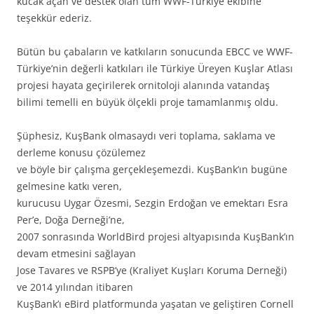
kucak açan ve destek olan tüm WWF-Türkiye ekibine
teşekkür ederiz.
Bütün bu çabaların ve katkıların sonucunda EBCC ve WWF-
Türkiye’nin değerli katkıları ile Türkiye Üreyen Kuşlar Atlası
projesi hayata geçirilerek ornitoloji alanında vatandaş
bilimi temelli en büyük ölçekli proje tamamlanmış oldu.
Şüphesiz, KuşBank olmasaydı veri toplama, saklama ve
derleme konusu çözülemez
ve böyle bir çalışma gerçekleşemezdi. KuşBank’ın bugüne
gelmesine katkı veren,
kurucusu Uygar Özesmi, Sezgin Erdoğan ve emektarı Esra
Per’e, Doğa Derneği’ne,
2007 sonrasında WorldBird projesi altyapısında KuşBank’ın
devam etmesini sağlayan
Jose Tavares ve RSPB’ye (Kraliyet Kuşları Koruma Derneği)
ve 2014 yılından itibaren
KuşBank’ı eBird platformunda yaşatan ve geliştiren Cornell