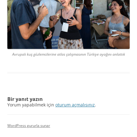
Avrupalı kuş gözlemcilerine atlas çalışmasının Türkiye ayağını anlattık
Bir yanıt yazın
Yorum yapabilmek için
oturum açmalısınız
.
WordPress gururla sunar