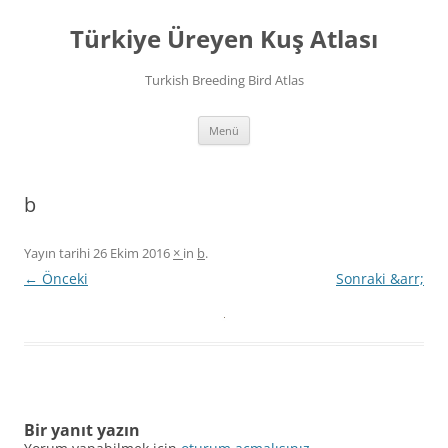
İçeriğe
atla
Türkiye Üreyen Kuş Atlası
Turkish Breeding Bird Atlas
Menü
b
Yayın tarihi
26 Ekim 2016
×
in
b
.
← Önceki
Sonraki &arr;
Bir yanıt yazın