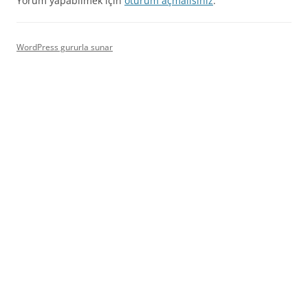
Yorum yapabilmek için
oturum açmalısınız
.
WordPress gururla sunar