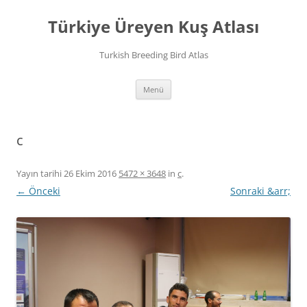
İçeriğe
atla
Türkiye Üreyen Kuş Atlası
Turkish Breeding Bird Atlas
Menü
c
Yayın tarihi
26 Ekim 2016
5472 × 3648
in
c
.
← Önceki
Sonraki &arr;