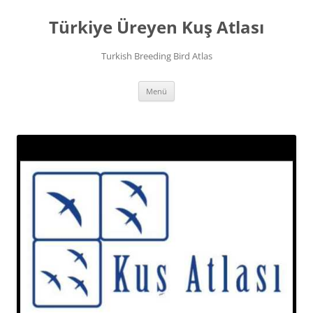
İçeriğe
atla
Türkiye Üreyen Kuş Atlası
Turkish Breeding Bird Atlas
Menü