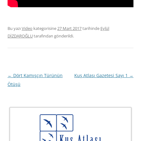
Bu yazı
Video
kategorisine
27 Mart 2017
tarihinde
Eylül
DİZDAROĞLU
tarafından gönderildi.
Yazı
←
Dört Kamışçın Türünün
Kuş Atlası Gazetesi Sayı 1
→
dolaşımı
Ötüşü