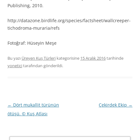
Publishing, 2010.
http://datazone.birdlife.org/species/factsheet/wallcreeper-
tichodroma-muraria/refs
Fotoğraf: Hüseyin Meşe
Bu yazı
Üreyen Kuş Türleri
kategorisine
15 Aralık 2016
tarihinde
yonetici
tarafından gönderildi.
Yazı
←
Dört mukallit türünün
Çekirdek Ekip
→
dolaşımı
ötüşü. © Kuş Atlası