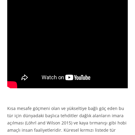
Kısa mesafe göçmeni olan ve yükseltiye bağlı göç eden bu
tür için dünyadaki başlıca tehditler dağlık alanların imara
açılması (Löhrl and Wilson 2015) ve kaya tırmanışı gibi hobi
amaçlı insan faaliyetleridir. Küresel kırmızı listede tür