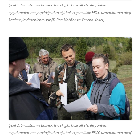
Şekil 1. Sırbistan ve Bosna-Hersek gibi bazı ülkelerde yöntem
uygulamalarının yapıldığı alan eğitimleri genellikle EBCC uzmanlarının aktif
katılımıyla düzenlenmiştir (© Petr Voříšek ve Verena Keller).
Şekil 2. Sırbistan ve Bosna-Hersek gibi bazı ülkelerde yöntem
uygulamalarının yapıldığı alan eğitimleri genellikle EBCC uzmanlarının aktif