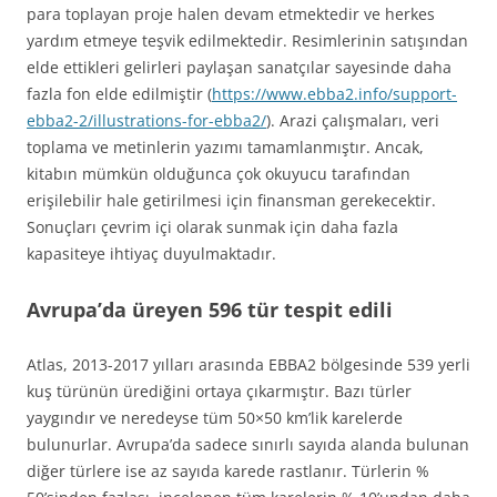
para toplayan proje halen devam etmektedir ve herkes
yardım etmeye teşvik edilmektedir. Resimlerinin satışından
elde ettikleri gelirleri paylaşan sanatçılar sayesinde daha
fazla fon elde edilmiştir (
https://www.ebba2.info/support-
ebba2-2/illustrations-for-ebba2/
). Arazi çalışmaları, veri
toplama ve metinlerin yazımı tamamlanmıştır. Ancak,
kitabın mümkün olduğunca çok okuyucu tarafından
erişilebilir hale getirilmesi için finansman gerekecektir.
Sonuçları çevrim içi olarak sunmak için daha fazla
kapasiteye ihtiyaç duyulmaktadır.
Avrupa’da üreyen 596 tür tespit edili
Atlas, 2013-2017 yılları arasında EBBA2 bölgesinde 539 yerli
kuş türünün ürediğini ortaya çıkarmıştır. Bazı türler
yaygındır ve neredeyse tüm 50×50 km’lik karelerde
bulunurlar. Avrupa’da sadece sınırlı sayıda alanda bulunan
diğer türlere ise az sayıda karede rastlanır. Türlerin %