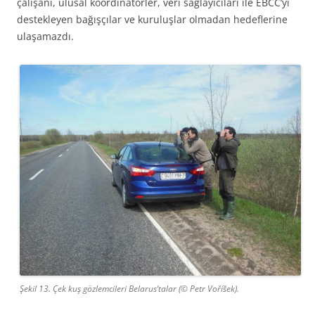
çalışanı, ulusal koordinatörler, veri sağlayıcıları ile EBCC’yi
destekleyen bağışçılar ve kuruluşlar olmadan hedeflerine
ulaşamazdı.
Şekil 13. Çek kuş gözlemcileri Belarus’talar (© Petr Voříšek).