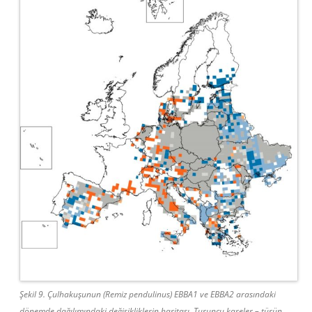
Şekil 9. Çulhakuşunun (Remiz pendulinus) EBBA1 ve EBBA2 arasındaki
dönemde dağılımındaki değişikliklerin haritası. Turuncu kareler – türün