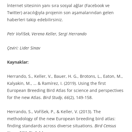
İnternet sitesinin yanı sıra sosyal ağlar (Facebook ve
Twitter) aracılığıyla projenin son aşamalarından gelen
haberleri takip edebilirsiniz.
Petr Voříšek, Verena Keller, Sergi Herrando
Çeviri: Lider Sinav
Kaynaklar:
Herrando, S., Keller, V., Bauer, H. G., Brotons, L., Eaton, M.,
Kalyakin, M., … & Ramírez, I. (2019). Using the first
European Breeding Bird Atlas for science and perspectives
for the new Atlas.
Bird Study
,
66
(2), 149-158.
Herrando, S., Voříšek, P., & Keller, V. (2013). The
methodology of the new European breeding bird atlas:
finding standards across diverse situations.
Bird Census