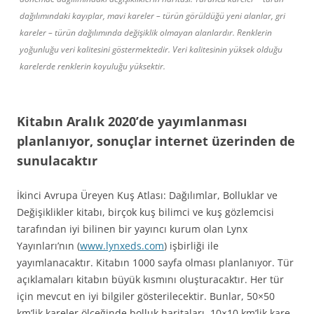
dağılımındaki kayıplar, mavi kareler – türün görüldüğü yeni alanlar, gri
kareler – türün dağılımında değişiklik olmayan alanlardır. Renklerin
yoğunluğu veri kalitesini göstermektedir. Veri kalitesinin yüksek olduğu
karelerde renklerin koyuluğu yüksektir.
Kitabın Aralık 2020’de yayımlanması
planlanıyor, sonuçlar internet üzerinden de
sunulacaktır
İkinci Avrupa Üreyen Kuş Atlası: Dağılımlar, Bolluklar ve
Değişiklikler kitabı, birçok kuş bilimci ve kuş gözlemcisi
tarafından iyi bilinen bir yayıncı kurum olan Lynx
Yayınları’nın (
www.lynxeds.com
) işbirliği ile
yayımlanacaktır. Kitabın 1000 sayfa olması planlanıyor. Tür
açıklamaları kitabın büyük kısmını oluşturacaktır. Her tür
için mevcut en iyi bilgiler gösterilecektir. Bunlar, 50×50
km’lik kareler ölçeğinde bolluk haritaları, 10×10 km’lik kare