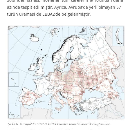
50’sinden fazlası, incelenen tüm karelerin % 10’undan daha
azında tespit edilmiştir. Ayrıca, Avrupa’da yerli olmayan 57
türün üremesi de EBBA2’de belgelenmiştir.
Şekil 6. Avrupa’da 50×50 km’lik kareler temel alınarak oluşturulan