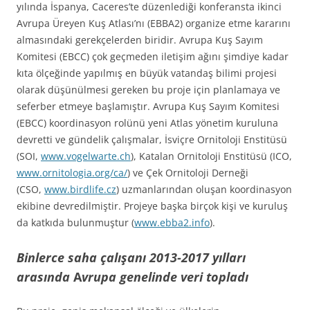
yılında İspanya, Caceres’te düzenlediği konferansta ikinci
Avrupa Üreyen Kuş Atlası’nı (EBBA2) organize etme kararını
almasındaki gerekçelerden biridir. Avrupa Kuş Sayım
Komitesi (EBCC) çok geçmeden iletişim ağını şimdiye kadar
kıta ölçeğinde yapılmış en büyük vatandaş bilimi projesi
olarak düşünülmesi gereken bu proje için planlamaya ve
seferber etmeye başlamıştır. Avrupa Kuş Sayım Komitesi
(EBCC) koordinasyon rolünü yeni Atlas yönetim kuruluna
devretti ve gündelik çalışmalar, İsviçre Ornitoloji Enstitüsü
(SOI,
www.vogelwarte.ch
), Katalan Ornitoloji Enstitüsü (ICO,
www.ornitologia.org/ca/
) ve Çek Ornitoloji Derneği
(CSO,
www.birdlife.cz
) uzmanlarından oluşan koordinasyon
ekibine devredilmiştir. Projeye başka birçok kişi ve kuruluş
da katkıda bulunmuştur (
www.ebba2.info
).
Binlerce saha çalışanı 2013-2017 yılları
arasında
A
vrupa genelinde
veri topladı