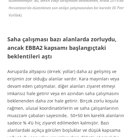
düzenlenmiştir. Bu, MAVA Vakfı tarafından desteklenen, Aralık 2019’da
Hırvatistan’da düzenlenen son atölye çalışmasından bir karedir (© Petr
Voříšek).
Saha çalışması bazı alanlarda zorluydu,
ancak EBBA2 kapsamı başlangıçtaki
beklentileri aştı
Avrupa’da altyapısı (örnek: yollar) daha az gelişmiş ve
erişimin zor olduğu alanlar vardır. Kara mayınları veya
devam eden çatışmalar, diğer alanları ziyaret etmeyi
imkansız hale getirir veya en azından saha çalışmasını
beklenenden daha zor hale getirir. Birçok zorlu koşula
rağmen, ulusal koordinatörlerin ve saha çalışanlarının
muazzam çabaları sayesinde, 50×50 km karelik alanların
sadece % 4’ü hiç ziyaret edilmeden kalmıştır. Bazı
alanlardaki açıkça görülen boşluklar ve düşük kapsama