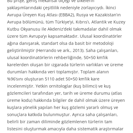
Bu proje, geniş mekansal ölçeği ve ülkelerin
yaklaşımlarındaki çeşitlilik nedeniyle zorlayıcıydı. İkinci
Avrupa Üreyen Kuş Atlası (EBBA2), Rusya ve Kazakistan’ın
Avrupa bölümünü, tüm Türkiye’yi, Kıbrıs’ı, Atlantik ve Kuzey
Kutbu Okyanusu ile Akdeniz’deki takımadalar dahil olmak
üzere tüm Avrupa’yı kapsamaktadır. Ulusal koordinatörler
ağına danışarak, standart olsa da basit bir metodoloji
geliştirilmiştir (Herrando ve ark., 2013). Saha çalışanları,
ulusal koordinatörlerin rehberliğinde, 50×50 km’lik
karelerden oluşan bir ızgarada türlerin varlıkları ve üreme
durumları hakkında veri toplamıştır. Toplam alanın
%96’sını oluşturan 5110 adet 50×50 km’lik kare
incelenmiştir. Yetkin ornitologlar (kuş bilimci) ve kuş
gözlemcileri tarafından yer, tarih ve üreme durumu (atlas
üreme kodu) hakkında bilgiler de dahil olmak üzere üreyen
kuşlara yönelik yapılan her kuş gözlemi yararlı olmuş ve
sonuçlara katkıda bulunmuştur. Ayrıca saha çalışanları,
belirli bir zaman diliminde gözlemlenen türlerin tam
listesini oluşturmak amacıyla daha sistematik araştırmalar