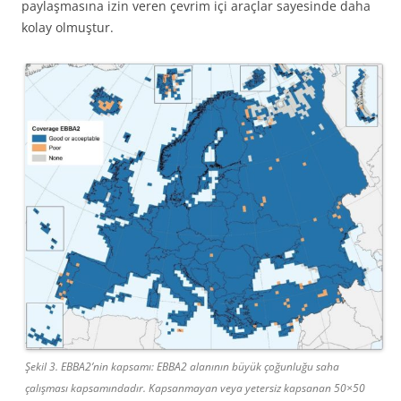
paylaşmasına izin veren çevrim içi araçlar sayesinde daha
kolay olmuştur.
Şekil 3. EBBA2’nin kapsamı: EBBA2 alanının büyük çoğunluğu saha
çalışması kapsamındadır. Kapsanmayan veya yetersiz kapsanan 50×50