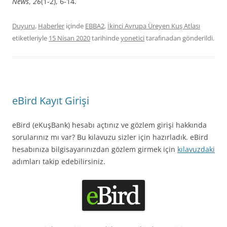
News
,
26
(1-2), 6-14.
Duyuru
,
Haberler
içinde
EBBA2
,
İkinci Avrupa Üreyen Kuş Atlası
etiketleriyle
15 Nisan 2020
tarihinde
yonetici
tarafınadan gönderildi.
eBird Kayıt Girişi
eBird (eKuşBank) hesabı açtınız ve gözlem girişi hakkında
sorularınız mı var? Bu kılavuzu sizler için hazırladık. eBird
hesabınıza bilgisayarınızdan gözlem girmek için
kılavuzdaki
adımları takip edebilirsiniz.