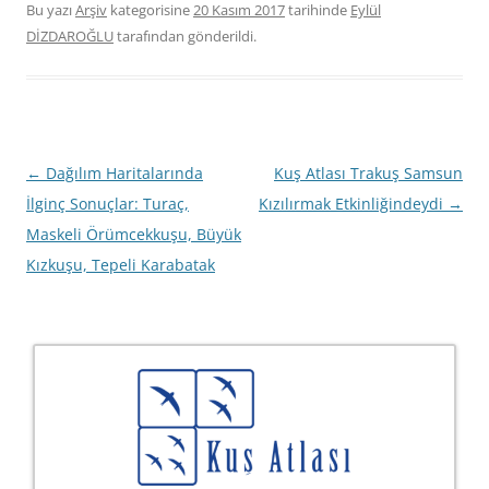
Bu yazı
Arşiv
kategorisine
20 Kasım 2017
tarihinde
Eylül
DİZDAROĞLU
tarafından gönderildi.
Yazı
←
Dağılım Haritalarında
Kuş Atlası Trakuş Samsun
dolaşımı
İlginç Sonuçlar: Turaç,
Kızılırmak Etkinliğindeydi
→
Maskeli Örümcekkuşu, Büyük
Kızkuşu, Tepeli Karabatak