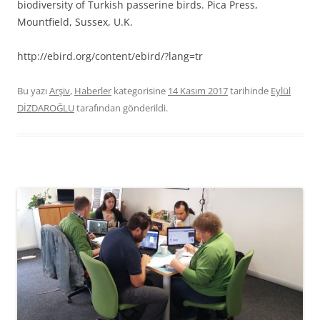
biodiversity of Turkish passerine birds.
Pica Press,
Mountfield, Sussex, U.K.
http://ebird.org/content/ebird/?lang=tr
Bu yazı
Arşiv
,
Haberler
kategorisine
14 Kasım 2017
tarihinde
Eylül
DİZDAROĞLU
tarafından gönderildi.