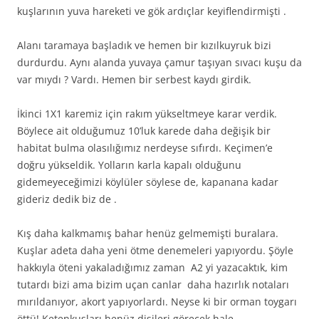
kuşlarının yuva hareketi ve gök ardıçlar keyiflendirmişti .
Alanı taramaya başladık ve hemen bir kızılkuyruk bizi
durdurdu. Aynı alanda yuvaya çamur taşıyan sıvacı kuşu da
var mıydı ? Vardı. Hemen bir serbest kaydı girdik.
İkinci 1X1 karemiz için rakım yükseltmeye karar verdik.
Böylece ait olduğumuz 10’luk karede daha değişik bir
habitat bulma olasılığımız nerdeyse sıfırdı. Keçimen’e
doğru yükseldik. Yolların karla kapalı olduğunu
gidemeyeceğimizi köylüler söylese de, kapanana kadar
gideriz dedik biz de .
Kış daha kalkmamış bahar henüz gelmemişti buralara.
Kuşlar adeta daha yeni ötme denemeleri yapıyordu. Şöyle
hakkıyla öteni yakaladığımız zaman A2 yi yazacaktık, kim
tutardı bizi ama bizim uçan canlar daha hazırlık notaları
mırıldanıyor, akort yapıyorlardı. Neyse ki bir orman toygarı
öttü! Ketenkuşları henüz dişileri görecek hale