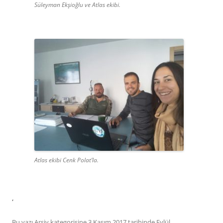
Süleyman Ekşioğlu ve Atlas ekibi.
Atlas ekibi Cenk Polat’la.
,
Bu yazı
Arşiv
kategorisine
3 Kasım 2017
tarihinde
Eylül