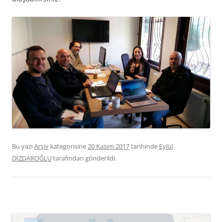
Bu yazı
Arşiv
kategorisine
20 Kasım 2017
tarihinde
Eylül
DİZDAROĞLU
tarafından gönderildi.