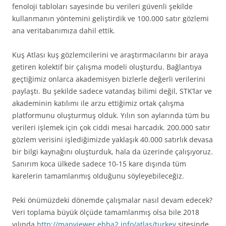
fenoloji tabloları sayesinde bu verileri güvenli şekilde
kullanmanın yöntemini geliştirdik ve 100.000 satır gözlemi
ana veritabanımıza dahil ettik.
Kuş Atlası kuş gözlemcilerini ve araştırmacılarını bir araya
getiren kolektif bir çalışma modeli oluşturdu. Bağlantıya
geçtiğimiz onlarca akademisyen bizlerle değerli verilerini
paylaştı. Bu şekilde sadece vatandaş bilimi değil, STK’lar ve
akademinin katılımı ile arzu ettiğimiz ortak çalışma
platformunu oluşturmuş olduk. Yılın son aylarında tüm bu
verileri işlemek için çok ciddi mesai harcadık. 200.000 satır
gözlem verisini işlediğimizde yaklaşık 40.000 satırlık devasa
bir bilgi kaynağını oluşturduk, hala da üzerinde çalışıyoruz.
Sanırım koca ülkede sadece 10-15 kare dışında tüm
karelerin tamamlanmış olduğunu söyleyebileceğiz.
Peki önümüzdeki dönemde çalışmalar nasıl devam edecek?
Veri toplama büyük ölçüde tamamlanmış olsa bile 2018
yılında
http://mapviewer.ebba2.info/atlas/turkey
sitesinde