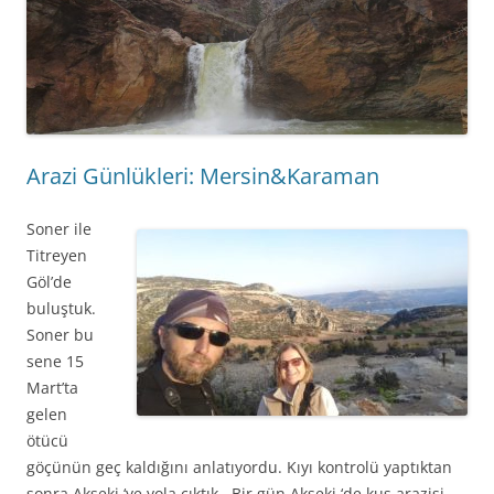
Arazi Günlükleri: Mersin&Karaman
Soner ile
Titreyen
Göl’de
buluştuk.
Soner bu
sene 15
Mart’ta
gelen
ötücü
göçünün geç kaldığını anlatıyordu. Kıyı kontrolü yaptıktan
sonra Akseki ‘ye yola çıktık . Bir gün Akseki ‘de kuş arazisi