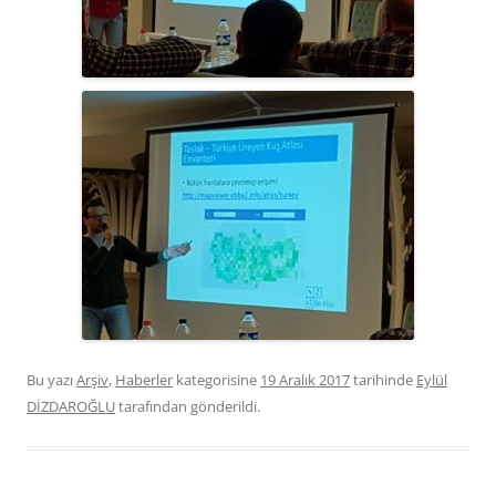
Bu yazı
Arşiv
,
Haberler
kategorisine
19 Aralık 2017
tarihinde
Eylül
DİZDAROĞLU
tarafından gönderildi.