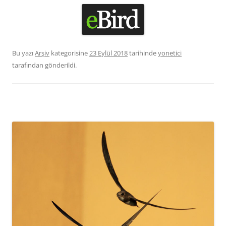
Bu yazı
Arşiv
kategorisine
23 Eylül 2018
tarihinde
yonetici
tarafından gönderildi.