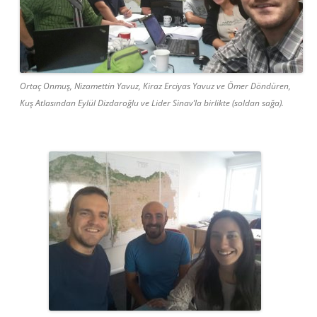
Ortaç Onmuş, Nizamettin Yavuz, Kiraz Erciyas Yavuz ve Ömer Döndüren,
Kuş Atlasından Eylül Dizdaroğlu ve Lider Sinav’la birlikte (soldan sağa).