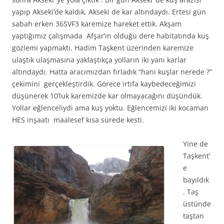
yapıp Akseki’de kaldık. Akseki de kar altındaydı. Ertesi gün
sabah erken 36SVF3 karemize hareket ettik. Akşam
yaptığımız çalışmada Afşar‘ın olduğu dere habitatında kuş
gözlemi yapmaktı. Hadim Taşkent üzerinden karemize
ulaştık ulaşmasına yaklaştıkça yolların iki yanı karlar
altındaydı. Hatta aracımızdan fırladık “hani kuşlar nerede ?”
çekimini gerçekleştirdik. Görece irtifa kaybedeceğimizi
düşünerek 10’luk karemizde kar olmayacağını düşündük.
Yollar eğlenceliydi ama kuş yoktu. Eğlencemizi iki kocaman
HES inşaatı maalesef kısa sürede kesti.
Yine de
Taşkent’
e
bayıldık
. Taş
üstünde
taştan