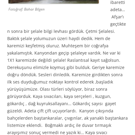
ibaretti
adeta…
Fotoğraf: Bahar Bilgen
Afşar’ı
geçtikte
n sonra bir şelale bilgi levhası gördük. Çetmi Şelalesi.
Baktık şelale yolumuzun üzeri haydi dedik. Hem de
karemizi keşfetmiş oluruz. Muhteşem bir coğrafya
yakalamıştık. Kanyondan geçip şelaleye vardık. Ne var ki
1X1 karemizde değildi şelale! Raslantısal kayıt sağolsun.
Derekuşunu elimizle koymuş gibi bulduk. Geriye karemize
doğru döndük. Sesleri dinledik. Karemize girdikten sonra
ilk ses duyduğumuz noktayı kontrol ederek ,başladık
yürüyüşümüze. Olası türleri söylüyor, biraz sonra
görüyorduk. Kaya sıvacıları, kaya serçeleri , kuzgun,
gökardıç , dağ kuyruksallayanı… Gökardıç sayısı gayet
güzeldi. Adeta çift çift uçuyorlardı. Kanyon çıkışında
bahçelerden baştankaralar, çıvgınlar, ak yanaklı baştankara
listemize eklendi. Boğmaklı ardıç ile duvar tırmaşık
arayışımız sonuç vermedi ne yazık ki… Kaya sıvacı