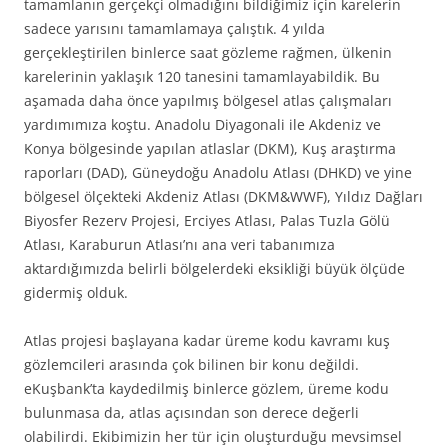
tamamlanın gerçekçi olmadığını bildiğimiz için karelerin
sadece yarısını tamamlamaya çalıştık. 4 yılda
gerçekleştirilen binlerce saat gözleme rağmen, ülkenin
karelerinin yaklaşık 120 tanesini tamamlayabildik. Bu
aşamada daha önce yapılmış bölgesel atlas çalışmaları
yardımımıza koştu. Anadolu Diyagonali ile Akdeniz ve
Konya bölgesinde yapılan atlaslar (DKM), Kuş araştırma
raporları (DAD), Güneydoğu Anadolu Atlası (DHKD) ve yine
bölgesel ölçekteki Akdeniz Atlası (DKM&WWF), Yıldız Dağları
Biyosfer Rezerv Projesi, Erciyes Atlası, Palas Tuzla Gölü
Atlası, Karaburun Atlası’nı ana veri tabanımıza
aktardığımızda belirli bölgelerdeki eksikliği büyük ölçüde
gidermiş olduk.
Atlas projesi başlayana kadar üreme kodu kavramı kuş
gözlemcileri arasında çok bilinen bir konu değildi.
eKuşbank’ta kaydedilmiş binlerce gözlem, üreme kodu
bulunmasa da, atlas açısından son derece değerli
olabilirdi. Ekibimizin her tür için oluşturduğu mevsimsel