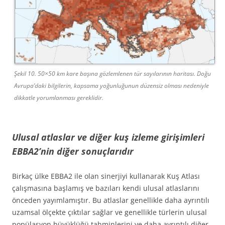
Şekil 10. 50×50 km kare başına gözlemlenen tür sayılarının haritası. Doğu
Avrupa’daki bilgilerin, kapsama yoğunluğunun düzensiz olması nedeniyle
dikkatle yorumlanması gereklidir.
Ulusal atlaslar ve diğer kuş izleme girişimleri
EBBA2’nin diğer sonuçlarıdır
Birkaç ülke EBBA2 ile olan sinerjiyi kullanarak Kuş Atlası
çalışmasına başlamış ve bazıları kendi ulusal atlaslarını
önceden yayımlamıştır. Bu atlaslar genellikle daha ayrıntılı
uzamsal ölçekte çıktılar sağlar ve genellikle türlerin ulusal
popülasyon büyüklüğü tahminlerini ve daha ayrıntılı diğer