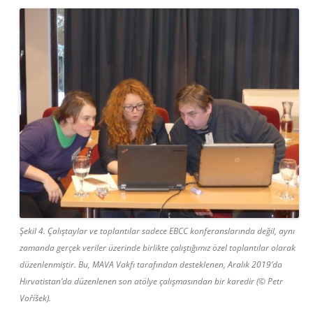
Şekil 4. Çalıştaylar ve toplantılar sadece EBCC konferanslarında değil, aynı
zamanda gerçek veriler üzerinde birlikte çalıştığımız özel toplantılar olarak
düzenlenmiştir. Bu, MAVA Vakfı tarafından desteklenen, Aralık 2019’da
Hırvatistan’da düzenlenen son atölye çalışmasından bir karedir (© Petr
Voříšek).