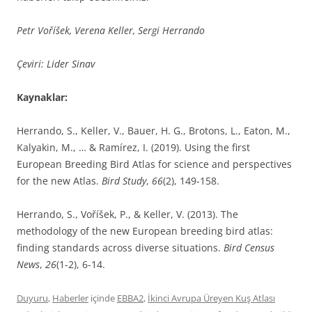
Petr Voříšek, Verena Keller, Sergi Herrando
Çeviri: Lider Sinav
Kaynaklar:
Herrando, S., Keller, V., Bauer, H. G., Brotons, L., Eaton, M.,
Kalyakin, M., … & Ramírez, I. (2019). Using the first
European Breeding Bird Atlas for science and perspectives
for the new Atlas.
Bird Study
,
66
(2), 149-158.
Herrando, S., Voříšek, P., & Keller, V. (2013). The
methodology of the new European breeding bird atlas:
finding standards across diverse situations.
Bird Census
News
,
26
(1-2), 6-14.
Duyuru
,
Haberler
içinde
EBBA2
,
İkinci Avrupa Üreyen Kuş Atlası