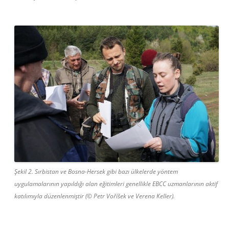
Şekil 2. Sırbistan ve Bosna-Hersek gibi bazı ülkelerde yöntem
uygulamalarının yapıldığı alan eğitimleri genellikle EBCC uzmanlarının aktif
katılımıyla düzenlenmiştir (© Petr Voříšek ve Verena Keller).