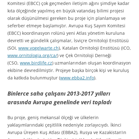
Komitesi (EBCC) çok geçmeden iletişim ağını şimdiye kadar
kıta ölçeğinde yapılmış en büyük vatandaş bilimi projesi
olarak düşünülmesi gereken bu proje için planlamaya ve
seferber etmeye başlamıştır. Avrupa Kuş Sayım Komitesi
(EBCC) koordinasyon rolünü yeni Atlas yönetim kuruluna
devretti ve gündelik çalışmalar, İsviçre Ornitoloji Enstitüsü
(SOI,
www.vogelwarte.ch
), Katalan Ornitoloji Enstitüsü (ICO,
www.ornitologia.org/ca/
) ve Çek Ornitoloji Derneği
(CSO,
www.birdlife.cz
) uzmanlarından oluşan koordinasyon
ekibine devredilmiştir. Projeye başka birçok kişi ve kuruluş
da katkıda bulunmuştur (
www.ebba2.info
).
Binlerce saha çalışanı 2013-2017 yılları
arasında
A
vrupa genelinde
veri topladı
Bu proje, geniş mekansal ölçeği ve ülkelerin
yaklaşımlarındaki çeşitlilik nedeniyle zorlayıcıydı. İkinci
Avrupa Üreyen Kuş Atlası (EBBA2), Rusya ve Kazakistan’ın