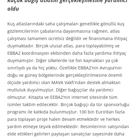
küçük bağış atlasın gerçekleşmesine yardımcı
oldu
Kuş atlaslarındaki saha çalışmaları genellikle gönüllü kuş
gözlemcilerinin çabalarına dayanmasına rağmen, atlas
çalışması tamamen ücretsiz değildir ve finansmana ihtiyaç
duymaktadır. Birçok ulusal atlas, para toplayabilmiş ve
EBBA2 koordinasyon ekibinden daha fazla yardıma ihtiyaç
duymamıştır. Diğer ülkelerde ise fon kaynakları ya çok
sınırlıydı ya da hiç yoktu. Özellikle EBBA2’nin Avrupa’nın
doğu ve güney bölgelerinde gerçekleştirilmesine önemli
ölçüde yardımcı olan MAVA Vakfı’ndan destek almaktan
mutluluk duyulmuştur. Diğer bağışçılar da yardımcı
olmuştur. Kitapta ve EEBA2’nin internet sitesinde tüm
isimler taktim edilecektir. Birçok bağışçı da tür sponsorluğu
programı ile katkıda bulunmuştur. 100 bin Euro’dan fazla
para toplayan proje halen devam etmektedir ve herkes
yardım etmeye teşvik edilmektedir. Resimlerinin satışından
elde ettikleri gelirleri paylaşan sanatçılar sayesinde daha