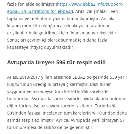
fazla fon elde edilmiştir (
https://www.ebba2.info/support-
ebba2-2/illustrations-for-ebba2/
). Arazi çalışmaları, veri
toplama ve metinlerin yazımı tamamlanmıştır. Ancak,
kitabın mümkün olduğunca çok okuyucu tarafından
erişilebilir hale getirilmesi için finansman gerekecektir.
Sonuçları çevrim içi olarak sunmak için daha fazla
kapasiteye ihtiyaç duyulmaktadır.
Avrupa’da üreyen 596 tür tespit edili
Atlas, 2013-2017 yılları arasında EBBA2 bölgesinde 539 yerli
kuş türünün ürediğini ortaya çıkarmıştır. Bazı türler
yaygındır ve neredeyse tüm 50×50 km’lik karelerde
bulunurlar. Avrupa’da sadece sınırlı sayıda alanda bulunan
diğer türlere ise az sayıda karede rastlanır. Türlerin %
50’sinden fazlası, incelenen tüm karelerin % 10’undan daha
azında tespit edilmiştir. Ayrıca, Avrupa’da yerli olmayan 57
türün üremesi de EBBA2’de belgelenmiştir.