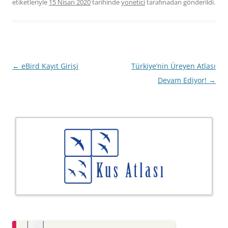
etiketleriyle
15 Nisan 2020
tarihinde
yonetici
tarafınadan gönderildi.
Yazı
←
eBird Kayıt Girişi
Türkiye’nin Üreyen Atlası
dolaşımı
Devam Ediyor!
→