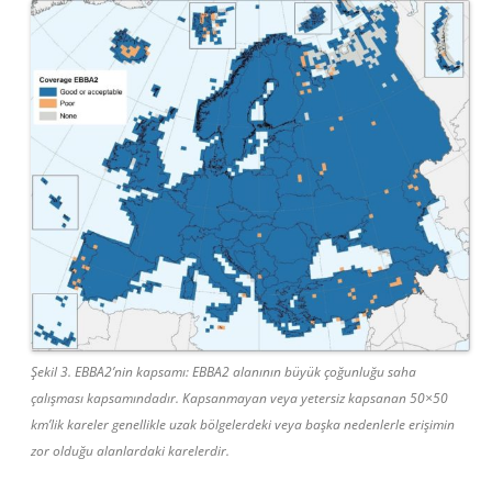
Şekil 3. EBBA2’nin kapsamı: EBBA2 alanının büyük çoğunluğu saha
çalışması kapsamındadır. Kapsanmayan veya yetersiz kapsanan 50×50
km’lik kareler genellikle uzak bölgelerdeki veya başka nedenlerle erişimin
zor olduğu alanlardaki karelerdir.