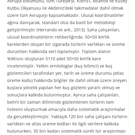
Avrupa bölümünü, tüm Türkiye’yi, Kıbrıs’ı, Atlantik ve Kuzey
Kutbu Okyanusu ile Akdeniz’deki takımadalar dahil olmak
üzere tüm Avrupa’yı kapsamaktadır. Ulusal koordinatörler
ağına danışarak, standart olsa da basit bir metodoloji
geliştirilmiştir (Herrando ve ark., 2013). Saha çalışanları,
ulusal koordinatörlerin rehberliğinde, 50×50 km’lik
karelerden oluşan bir ızgarada türlerin varlıkları ve üreme
durumları hakkında veri toplamıştır. Toplam alanın
%96’sını oluşturan 5110 adet 50×50 km’lik kare
incelenmiştir. Yetkin ornitologlar (kuş bilimci) ve kuş
gözlemcileri tarafından yer, tarih ve üreme durumu (atlas
üreme kodu) hakkında bilgiler de dahil olmak üzere üreyen
kuşlara yönelik yapılan her kuş gözlemi yararlı olmuş ve
sonuçlara katkıda bulunmuştur. Ayrıca saha çalışanları,
belirli bir zaman diliminde gözlemlenen türlerin tam
listesini oluşturmak amacıyla daha sistematik araştırmalar
da gerçekleştirmiştir. Yaklaşık 120 bin saha çalışanı türlerin
varlıkları ve atlas üreme kodları ile ilgili verilere katkıda
bulunurken, 35 bin kadarı sistematik süreli tür araştırması