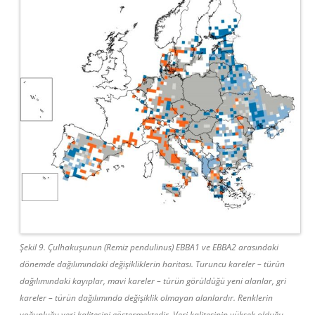
Şekil 9. Çulhakuşunun (Remiz pendulinus) EBBA1 ve EBBA2 arasındaki
dönemde dağılımındaki değişikliklerin haritası. Turuncu kareler – türün
dağılımındaki kayıplar, mavi kareler – türün görüldüğü yeni alanlar, gri
kareler – türün dağılımında değişiklik olmayan alanlardır. Renklerin
yoğunluğu veri kalitesini göstermektedir. Veri kalitesinin yüksek olduğu