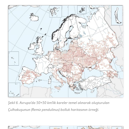
Şekil 6. Avrupa’da 50×50 km’lik kareler temel alınarak oluşturulan
Çulhakuşunun (Remiz pendulinus) bolluk haritasının örneği.