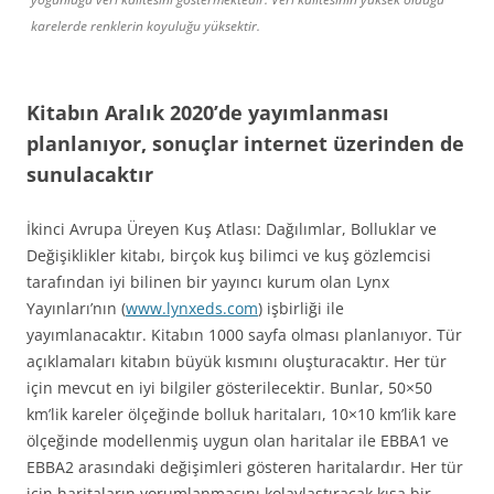
karelerde renklerin koyuluğu yüksektir.
Kitabın Aralık 2020’de yayımlanması
planlanıyor, sonuçlar internet üzerinden de
sunulacaktır
İkinci Avrupa Üreyen Kuş Atlası: Dağılımlar, Bolluklar ve
Değişiklikler kitabı, birçok kuş bilimci ve kuş gözlemcisi
tarafından iyi bilinen bir yayıncı kurum olan Lynx
Yayınları’nın (
www.lynxeds.com
) işbirliği ile
yayımlanacaktır. Kitabın 1000 sayfa olması planlanıyor. Tür
açıklamaları kitabın büyük kısmını oluşturacaktır. Her tür
için mevcut en iyi bilgiler gösterilecektir. Bunlar, 50×50
km’lik kareler ölçeğinde bolluk haritaları, 10×10 km’lik kare
ölçeğinde modellenmiş uygun olan haritalar ile EBBA1 ve
EBBA2 arasındaki değişimleri gösteren haritalardır. Her tür
için haritaların yorumlanmasını kolaylaştıracak kısa bir