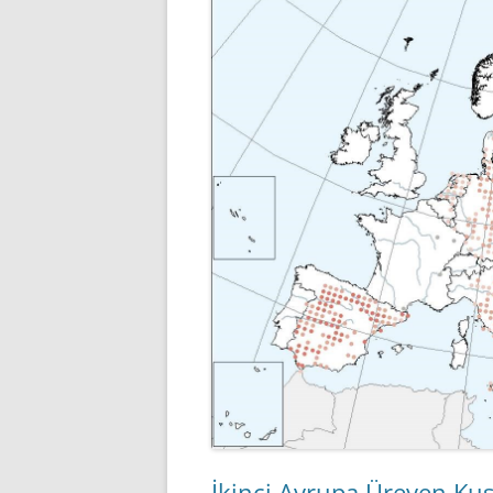
İkinci Avrupa Üreyen Ku