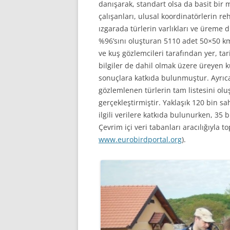
danışarak, standart olsa da basit bir m
çalışanları, ulusal koordinatörlerin r
ızgarada türlerin varlıkları ve üreme 
%96’sını oluşturan 5110 adet 50×50 km’l
ve kuş gözlemcileri tarafından yer, t
bilgiler de dahil olmak üzere üreyen k
sonuçlara katkıda bulunmuştur. Ayrıca 
gözlemlenen türlerin tam listesini ol
gerçekleştirmiştir. Yaklaşık 120 bin sah
ilgili verilere katkıda bulunurken, 35 
Çevrim içi veri tabanları aracılığıyla t
www.eurobirdportal.org
).