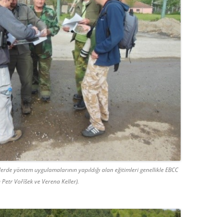
elerde yöntem uygulamalarının yapıldığı alan eğitimleri genellikle EBCC
 Petr Voříšek ve Verena Keller).