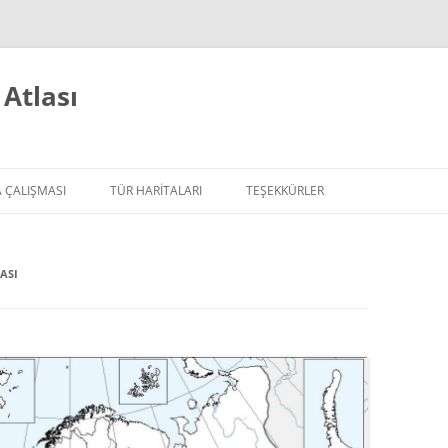
Atlası
 ÇALIŞMASI
TÜR HARITALARI
TEŞEKKÜRLER
ADA IKEN
PILOT HARITALAR (EBCC)
ASI
ZI GÜNLÜKLERI
HARITALARIN AÇIKLAMALARI
ÖRDEKGILLER
TAVUGILLER
SU KUŞLARI
YIRTICI KUŞLAR