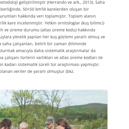
etodoloji geliştirilmiştir (Herrando ve ark., 2013). Saha
ehberliğinde, 50×50 km’lik karelerden oluşan bir
durumları hakkında veri toplamıştır. Toplam alanın
ik kare incelenmiştir. Yetkin ornitologlar (kuş bilimci)
arih ve üreme durumu (atlas üreme kodu) hakkında
uşlara yönelik yapılan her kuş gözlemi yararlı olmuş ve
saha çalışanları, belirli bir zaman diliminde
uşturmak amacıyla daha sistematik araştırmalar da
a çalışanı türlerin varlıkları ve atlas üreme kodları ile
bin kadarı sistematik süreli tür araştırması yapmıştır.
oplanan veriler de yararlı olmuştur (bkz.