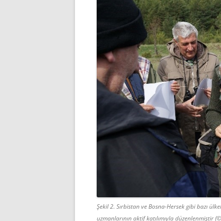
Şekil 2. Sırbistan ve Bosna-Hersek gibi bazı ülk
uzmanlarının aktif katılımıyla düzenlenmiştir (©