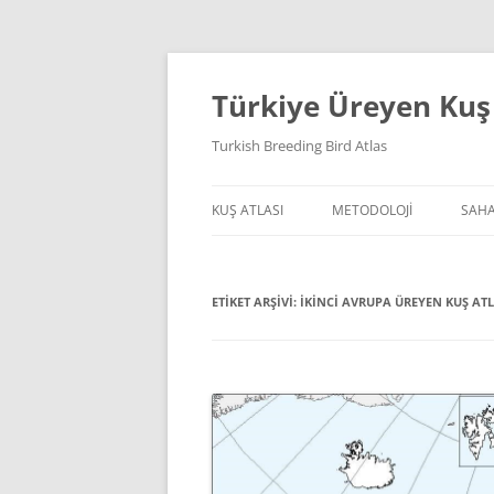
İçeriğe
atla
Türkiye Üreyen Kuş 
Turkish Breeding Bird Atlas
KUŞ ATLASI
METODOLOJI
SAHA
ATLASIN TARIHÇESI
ATLAS KARELERI
SAH
ETIKET ARŞIVI:
PROJE ORTAKLARI
İKINCI AVRUPA ÜREYEN KUŞ ATL
ÜREME KODLARI
ARA
PROJE FAALIYETLERI
SÜRELI ÇALIŞMA
SERBEST ÇALIŞMA
METODOLOJI BELGELERI