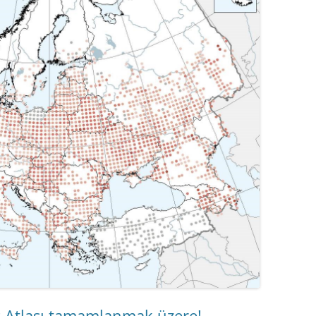
BATAKLIK KUŞLARI
KIYI KUŞLARI
MARTIGILLER
KARA KUŞLAR
KARGA GRUBU
ÖTLEĞEN GRUBU
ARDIÇ GRUBU
TIRMAŞIKKUŞU GRUBU
İSPINOZ GRUBU
ş Atlası tamamlanmak üzere!