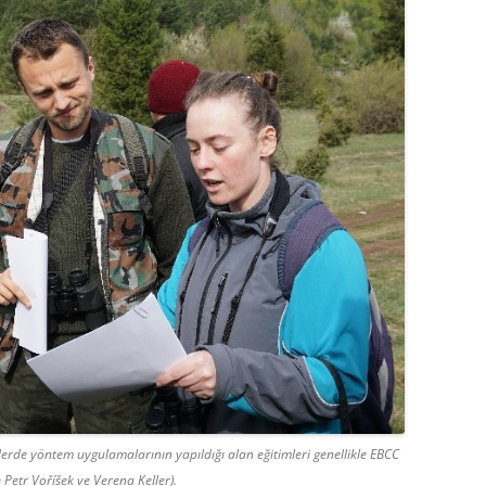
elerde yöntem uygulamalarının yapıldığı alan eğitimleri genellikle EBCC
 Petr Voříšek ve Verena Keller).