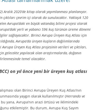
A2) Aralık 2020’de kitap olarak yayımlanması planlanıyor.
 çıktıları çevrim içi olarak da sunulacaktır. Yaklaşık 120
elen Avrupa’daki en büyük vatandaş bilimi projesi olarak
Avrupa’daki yerli ve yabancı 596 kuş türünün üreme dönemi
giler sağlayacaktır. Birinci Avrupa Üreyen Kuş Atlası için
ırıldığında, Avrupa’da üreyen kuşların dağılımlarında
i Avrupa Üreyen Kuş Atlası projesinin verileri ve çıktıları,
 için gelecekte yapılacak olan araştırmalarda, doğanın
lirlenmesinde temel olacaktır.
BCC) on yıl önce
yeni bir üreyen kuş atlası
 çalışması olan Birinci Avrupa Üreyen Kuş Atlası’nın
runmasında yaygın olarak kullanılmıştır (
Herrando ve
 bu yana, Avrupa’nın arazi örtüsü ve iklimindeki
luğunu etkilemiştir. Bu durum, Avrupa Kuş Sayım