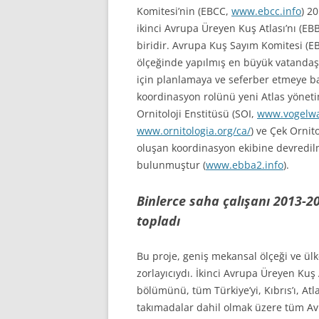
Komitesi’nin (EBCC,
www.ebcc.info
) 2
ikinci Avrupa Üreyen Kuş Atlası’nı (E
biridir. Avrupa Kuş Sayım Komitesi (E
ölçeğinde yapılmış en büyük vatandaş
için planlamaya ve seferber etmeye b
koordinasyon rolünü yeni Atlas yönetim
Ornitoloji Enstitüsü (SOI,
www.vogelwa
www.ornitologia.org/ca/
) ve Çek Ornit
oluşan koordinasyon ekibine devredilmi
bulunmuştur (
www.ebba2.info
).
Binlerce saha çalışanı 2013-20
topladı
Bu proje, geniş mekansal ölçeği ve ülke
zorlayıcıydı. İkinci Avrupa Üreyen Kuş
bölümünü, tüm Türkiye’yi, Kıbrıs’ı, At
takımadalar dahil olmak üzere tüm Avr