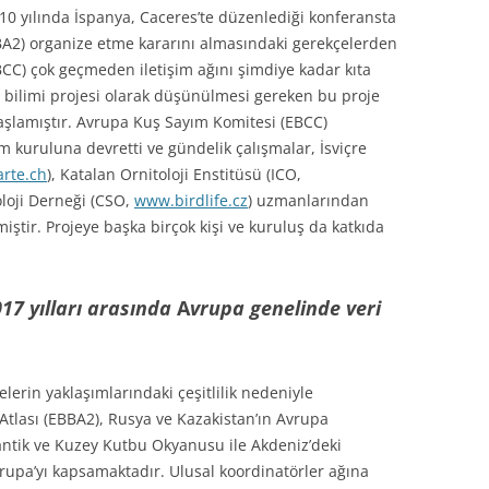
010 yılında İspanya, Caceres’te düzenlediği konferansta
BBA2) organize etme kararını almasındaki gerekçelerden
BCC) çok geçmeden iletişim ağını şimdiye kadar kıta
 bilimi projesi olarak düşünülmesi gereken bu proje
aşlamıştır. Avrupa Kuş Sayım Komitesi (EBCC)
 kuruluna devretti ve gündelik çalışmalar, İsviçre
rte.ch
), Katalan Ornitoloji Enstitüsü (ICO,
oloji Derneği (CSO,
www.birdlife.cz
) uzmanlarından
ştir. Projeye başka birçok kişi ve kuruluş da katkıda
17 yılları arasında
A
vrupa genelinde
veri
lerin yaklaşımlarındaki çeşitlilik nedeniyle
 Atlası (EBBA2), Rusya ve Kazakistan’ın Avrupa
lantik ve Kuzey Kutbu Okyanusu ile Akdeniz’deki
upa’yı kapsamaktadır. Ulusal koordinatörler ağına