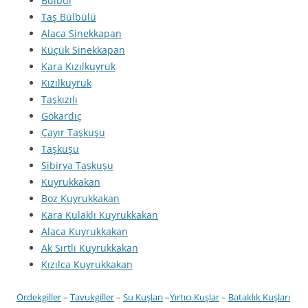
Bülbül
Taş Bülbülü
Alaca Sinekkapan
Küçük Sinekkapan
Kara Kızılkuyruk
Kızılkuyruk
Taşkızılı
Gökardıç
Çayır Taşkuşu
Taşkuşu
Sibirya Taşkuşu
Kuyrukkakan
Boz Kuyrukkakan
Kara Kulaklı Kuyrukkakan
Alaca Kuyrukkakan
Ak Sırtlı Kuyrukkakan
Kızılca Kuyrukkakan
Ördekgiller
–
Tavukgiller
–
Su Kuşları
–
Yırtıcı Kuşlar
–
Bataklık Kuşları