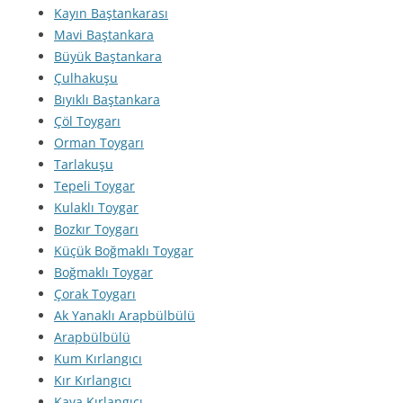
Kayın Baştankarası
Mavi Baştankara
Büyük Baştankara
Çulhakuşu
Bıyıklı Baştankara
Çöl Toygarı
Orman Toygarı
Tarlakuşu
Tepeli Toygar
Kulaklı Toygar
Bozkır Toygarı
Küçük Boğmaklı Toygar
Boğmaklı Toygar
Çorak Toygarı
Ak Yanaklı Arapbülbülü
Arapbülbülü
Kum Kırlangıcı
Kır Kırlangıcı
Kaya Kırlangıcı