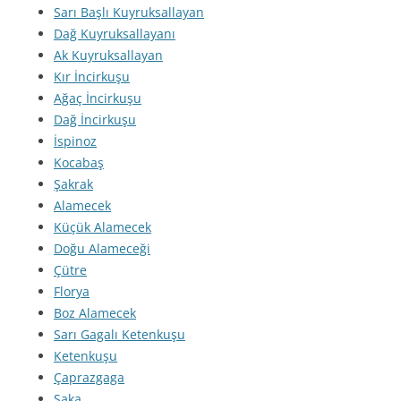
Sarı Başlı Kuyruksallayan
Dağ Kuyruksallayanı
Ak Kuyruksallayan
Kır İncirkuşu
Ağaç İncirkuşu
Dağ İncirkuşu
İspinoz
Kocabaş
Şakrak
Alamecek
Küçük Alamecek
Doğu Alameceği
Çütre
Florya
Boz Alamecek
Sarı Gagalı Ketenkuşu
Ketenkuşu
Çaprazgaga
Saka