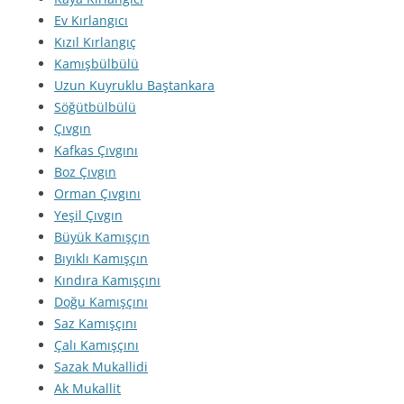
Ev Kırlangıcı
Kızıl Kırlangıç
Kamışbülbülü
Uzun Kuyruklu Baştankara
Söğütbülbülü
Çıvgın
Kafkas Çıvgını
Boz Çıvgın
Orman Çıvgını
Yeşil Çıvgın
Büyük Kamışçın
Bıyıklı Kamışçın
Kındıra Kamışçını
Doğu Kamışçını
Saz Kamışçını
Çalı Kamışçını
Sazak Mukallidi
Ak Mukallit