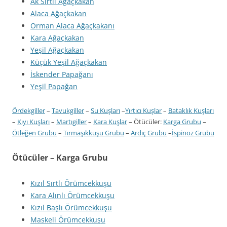
Ak Sırtlı Ağaçkakan
Alaca Ağaçkakan
Orman Alaca Ağaçkakanı
Kara Ağaçkakan
Yeşil Ağaçkakan
Küçük Yeşil Ağaçkakan
İskender Papağanı
Yeşil Papağan
Ördekgiller
–
Tavukgiller
–
Su Kuşları
–
Yırtıcı Kuşlar
–
Bataklık Kuşları
–
Kıyı Kuşları
–
Martıgiller
–
Kara Kuşlar
– Ötücüler:
Karga Grubu
–
Ötleğen Grubu
–
Tırmaşıkkuşu Grubu
–
Ardıç Grubu
–
İspinoz Grubu
Ötücüler – Karga Grubu
Kızıl Sırtlı Örümcekkuşu
Kara Alınlı Örümcekkuşu
Kızıl Başlı Örümcekkuşu
Maskeli Örümcekkuşu