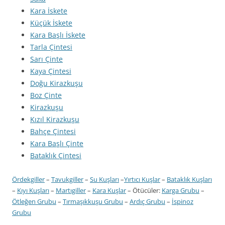
Kara İskete
Küçük İskete
Kara Başlı İskete
Tarla Çintesi
Sarı Çinte
Kaya Çintesi
Doğu Kirazkuşu
Boz Çinte
Kirazkuşu
Kızıl Kirazkuşu
Bahçe Çintesi
Kara Başlı Çinte
Bataklık Çintesi
Ördekgiller
–
Tavukgiller
–
Su Kuşları
–
Yırtıcı Kuşlar
–
Bataklık Kuşları
–
Kıyı Kuşları
–
Martıgiller
–
Kara Kuşlar
– Ötücüler:
Karga Grubu
–
Ötleğen Grubu
–
Tırmaşıkkuşu Grubu
–
Ardıç Grubu
–
İspinoz
Grubu