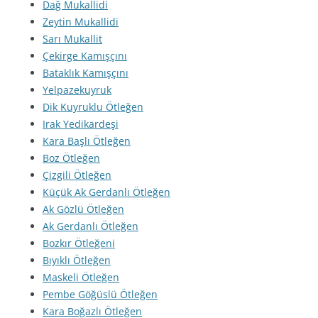
Dağ Mukallidi
Zeytin Mukallidi
Sarı Mukallit
Çekirge Kamışçını
Bataklık Kamışçını
Yelpazekuyruk
Dik Kuyruklu Ötleğen
Irak Yedikardeşi
Kara Başlı Ötleğen
Boz Ötleğen
Çizgili Ötleğen
Küçük Ak Gerdanlı Ötleğen
Ak Gözlü Ötleğen
Ak Gerdanlı Ötleğen
Bozkır Ötleğeni
Bıyıklı Ötleğen
Maskeli Ötleğen
Pembe Göğüslü Ötleğen
Kara Boğazlı Ötleğen