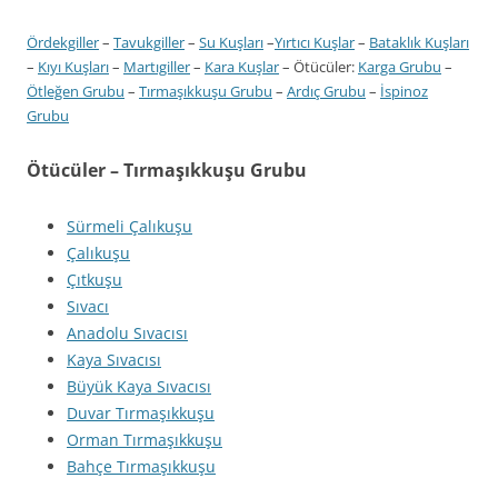
Ördekgiller
–
Tavukgiller
–
Su Kuşları
–
Yırtıcı Kuşlar
–
Bataklık Kuşları
–
Kıyı Kuşları
–
Martıgiller
–
Kara Kuşlar
– Ötücüler:
Karga Grubu
–
Ötleğen Grubu
–
Tırmaşıkkuşu Grubu
–
Ardıç Grubu
–
İspinoz
Grubu
Ötücüler
– Tırmaşıkkuşu Grubu
Sürmeli Çalıkuşu
Çalıkuşu
Çıtkuşu
Sıvacı
Anadolu Sıvacısı
Kaya Sıvacısı
Büyük Kaya Sıvacısı
Duvar Tırmaşıkkuşu
Orman Tırmaşıkkuşu
Bahçe Tırmaşıkkuşu