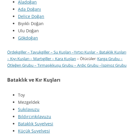
Aladoğan
Ada Doğanı
Delice Doğan
Bıyıklı Doğan
Ulu Doğan
Gökdoğan
Ördekgiller
–
Tavukgiller
–
Su Kuşları
–
Yırtıcı Kuşlar
–
Bataklık Kuşları
–
Kıyı Kuşları
–
Martıgiller
–
Kara Kuşları
– Ötücüler:
Karga Grubu
–
Ötleğen Grubu
–
Tırmaşıkkuşu Grubu
–
Ardıç Grubu
–
İspinoz Grubu
Bataklık
ve Kır Kuşları
Toy
Mezgeldek
Sukılavuzu
Bıldırcınkılavuzu
Bataklık Suyelvesi
Küçük Suyelvesi