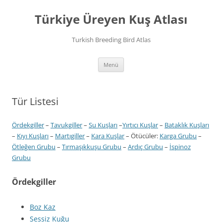
İçeriğe
atla
Türkiye Üreyen Kuş Atlası
Turkish Breeding Bird Atlas
Menü
Tür Listesi
Ördekgiller
–
Tavukgiller
–
Su Kuşları
–
Yırtıcı Kuşlar
–
Bataklık Kuşları
–
Kıyı Kuşları
–
Martıgiller
–
Kara Kuşlar
– Ötücüler:
Karga Grubu
–
Ötleğen Grubu
–
Tırmaşıkkuşu Grubu
–
Ardıç Grubu
–
İspinoz
Grubu
Ördekgiller
Boz Kaz
Sessiz Kuğu