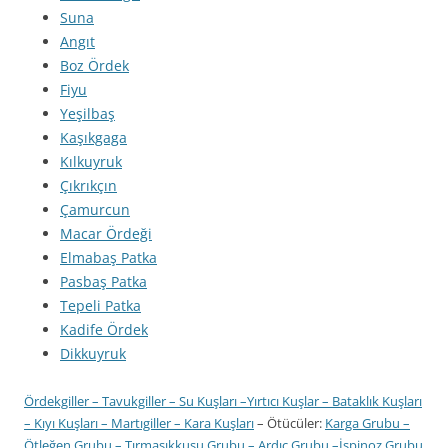
Suna
Angıt
Boz Ördek
Fiyu
Yeşilbaş
Kaşıkgaga
Kılkuyruk
Çıkrıkçın
Çamurcun
Macar Ördeği
Elmabaş Patka
Pasbaş Patka
Tepeli Patka
Kadife Ördek
Dikkuyruk
Ördekgiller
–
Tavukgiller
–
Su Kuşları
–
Yırtıcı Kuşlar
–
Bataklık Kuşları
–
Kıyı Kuşları
–
Martıgiller
–
Kara Kuşları
– Ötücüler:
Karga Grubu
–
Ötleğen Grubu
–
Tırmaşıkkuşu Grubu
–
Ardıç Grubu
–
İspinoz Grubu