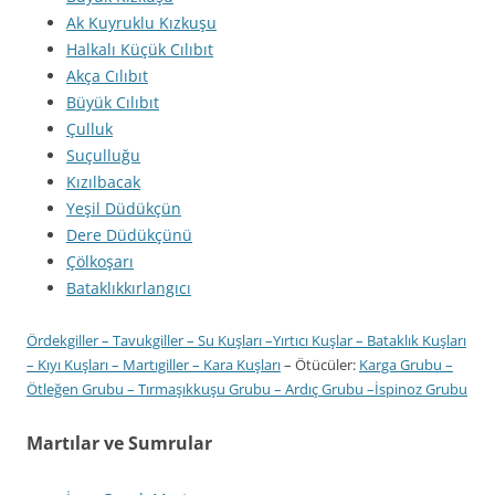
Ak Kuyruklu Kızkuşu
Halkalı Küçük Cılıbıt
Akça Cılıbıt
Büyük Cılıbıt
Çulluk
Suçulluğu
Kızılbacak
Yeşil Düdükçün
Dere Düdükçünü
Çölkoşarı
Bataklıkkırlangıcı
Ördekgiller
–
Tavukgiller
–
Su Kuşları
–
Yırtıcı Kuşlar
–
Bataklık Kuşları
–
Kıyı Kuşları
–
Martıgiller
–
Kara Kuşları
– Ötücüler:
Karga Grubu
–
Ötleğen Grubu
–
Tırmaşıkkuşu Grubu
–
Ardıç Grubu
–
İspinoz Grubu
Martılar ve Sumrular