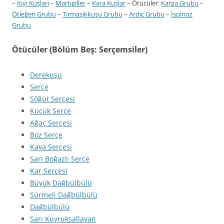
–
Kıyı Kuşları
–
Martıgiller
–
Kara Kuşlar
– Ötücüler:
Karga Grubu
–
Ötleğen Grubu
–
Tırmaşıkkuşu Grubu
–
Ardıç Grubu
–
İspinoz
Grubu
Ötücüler (Bölüm Beş: Serçemsiler)
Derekuşu
Serçe
Söğüt Serçesi
Küçük Serçe
Ağaç Serçesi
Boz Serçe
Kaya Serçesi
Sarı Boğazlı Serçe
Kar Serçesi
Büyük Dağbülbülü
Sürmeli Dağbülbülü
Dağbülbülü
Sarı Kuyruksallayan