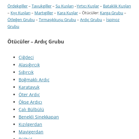
Ördekgiller
–
Tavukgiller
–
Su Kuşları
–
Yırtıcı Kuşlar
–
Bataklık Kuşları
–
Kıyı Kuşları
–
Martıgiller
–
Kara Kuşlar
– Ötücüler:
Karga Grubu
–
Ötleğen Grubu
–
Tırmaşıkkuşu Grubu
–
Ardıç Grubu
–
İspinoz
Grubu
Ötücüler – Ardıç Grubu
Çiğdeci
Alasığırcık
Sığırcık
Boğmaklı Ardıç
Karatavuk
Öter Ardıç
Ökse Ardıcı
Çalı Bülbülü
Benekli Sinekkapan
Kızılgerdan
Mavigerdan