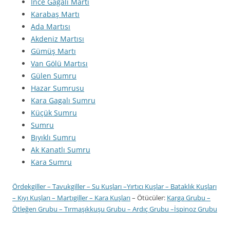
İnce Gagalı Martı
Karabaş Martı
Ada Martısı
Akdeniz Martısı
Gümüş Martı
Van Gölü Martısı
Gülen Sumru
Hazar Sumrusu
Kara Gagalı Sumru
Küçük Sumru
Sumru
Bıyıklı Sumru
Ak Kanatlı Sumru
Kara Sumru
Ördekgiller
–
Tavukgiller
–
Su Kuşları
–
Yırtıcı Kuşlar
–
Bataklık Kuşları
–
Kıyı Kuşları
–
Martıgiller
–
Kara Kuşları
– Ötücüler:
Karga Grubu
–
Ötleğen Grubu
–
Tırmaşıkkuşu Grubu
–
Ardıç Grubu
–
İspinoz Grubu