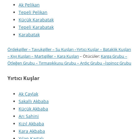
Ak Pelikan
Tepeli Pelikan
Küçük Karabatak
Tepeli Karabatak
Karabatak
Ördekgiller
–
Tavukgiller
–
Su Kuşları
–
Yırtıcı Kuşlar
–
Bataklık Kuşları
–
Kıyı Kuşları
–
Martıgiller
–
Kara Kuşları
– Ötücüler:
Karga Grubu
–
Ötleğen Grubu
–
Tırmaşıkkuşu Grubu
–
Ardıç Grubu
–
İspinoz Grubu
Yırtıcı Kuşlar
Ak Çaylak
Sakallı Akbaba
Küçük Akbaba
Arı Şahini
Kızıl Akbaba
Kara Akbaba
Yılan Kartalı