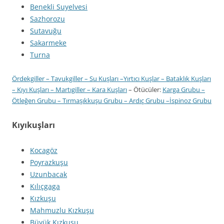
Benekli Suyelvesi
Sazhorozu
Sutavuğu
Sakarmeke
Turna
Ördekgiller
–
Tavukgiller
–
Su Kuşları
–
Yırtıcı Kuşlar
–
Bataklık Kuşları
–
Kıyı Kuşları
–
Martıgiller
–
Kara Kuşları
– Ötücüler:
Karga Grubu
–
Ötleğen Grubu
–
Tırmaşıkkuşu Grubu
–
Ardıç Grubu
–
İspinoz Grubu
Kıyıkuşları
Kocagöz
Poyrazkuşu
Uzunbacak
Kılıçgaga
Kızkuşu
Mahmuzlu Kızkuşu
Büyük Kızkuşu