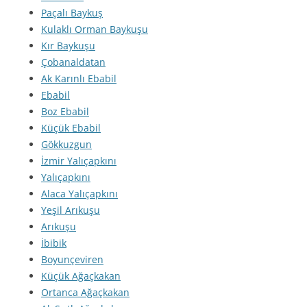
Paçalı Baykuş
Kulaklı Orman Baykuşu
Kır Baykuşu
Çobanaldatan
Ak Karınlı Ebabil
Ebabil
Boz Ebabil
Küçük Ebabil
Gökkuzgun
İzmir Yalıçapkını
Yalıçapkını
Alaca Yalıçapkını
Yeşil Arıkuşu
Arıkuşu
İbibik
Boyunçeviren
Küçük Ağaçkakan
Ortanca Ağaçkakan