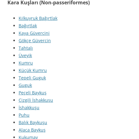
Kara Kuşları (Non-passeriformes)
Kılkuyruk Bağırtlak
Bağırtlak
Kaya Güvercini
Gökçe Güvercin
Tahtalı
Üveyik
Kumru
Küçük Kumru
Tepeli Guguk
Guguk
Peçeli Baykuş
Çizgili İshakkuşu
İshakkuşu
Puhu
Balık Baykuşu
Alaca Baykuş
Kukumav