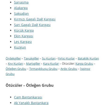
Sarıasma
Alakarga
Saksağan
Kırmızı Gagalı Dağ Kargası
Sarı Gagalı Dağ Kargası
Küçük Karga
Ekin Kargası
Leş Kargası
Kuzgun
Ördekgiller
–
Tavukgiller
–
Su Kuşları
–
Yırtıcı Kuşlar
–
Bataklık Kuşları
–
Kıyı Kuşları
–
Martıgiller
–
Kara Kuşlar
– Ötücüler:
Karga Grubu
–
Ötleğen Grubu
–
Tırmaşıkkuşu Grubu
–
Ardıç Grubu
–
İspinoz
Grubu
Ötücüler – Ötleğen Grubu
Çam Baştankarası
Ak Yanaklı Baştankara