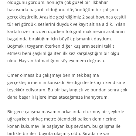
olduğunu gördüm. Sonuçta çok güzel bir ilkbahar
havasında başarılı olduğunu düşündüğüm bir çalışma
gerçekleştirdik. Arazide geçirdiğimiz 2 saat boyunca çeşitli
türleri gördük, seslerini duyduk ve kayıt altına aldık. Yılan
kartalı üzerimizden uçarken fotoğraf makinesini arabanın
bagajında bıraktığım için büyük pişmanlık duydum.
Boğmaklı toygarın öterken diğer kuşların sesini taklit
etmesi beni şaşkınlığa iten ilk kez karşılaştığım bir olgu
oldu. Hayran kalmadığımı söyleyemem doğrusu.
Ömer olmasa bu çalışmayı benim tek başıma
gerçekleştirmem imkansızdı. Verdiği destek için kendisine
teşekkür ediyorum. Bu bir başlangıçtı ve bundan sonra çok
daha başarılı işlere imza atacağımıza inanıyorum.
Bir gece çalışma masamın arkasında oturmuş bir şeylerle
uğraşırken birkaç metre ötemdeki balkon demirlerine
konan kukumav ile başlayan kuş sevdam, bu çalışma ile
birlikte bir ileri boyuta ulaşmış oldu. Sırada ne var