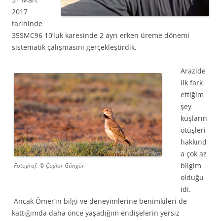
2017
tarihinde
35SMC96 10’luk karesinde 2 ayrı erken üreme dönemi
sistematik çalışmasını gerçekleştirdik.
Arazide
ilk fark
ettiğim
şey
kuşların
ötüşleri
hakkınd
a çok az
bilgim
Fotoğraf: © Çağlar Güngör
olduğu
idi.
Ancak Ömer’in bilgi ve deneyimlerine benimkileri de
kattığımda daha önce yaşadığım endişelerin yersiz