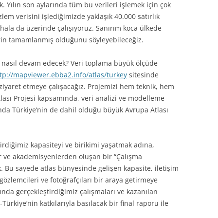
 Yılın son aylarında tüm bu verileri işlemek için çok
lem verisini işlediğimizde yaklaşık 40.000 satırlık
 hala da üzerinde çalışıyoruz. Sanırım koca ülkede
rin tamamlanmış olduğunu söyleyebileceğiz.
nasıl devam edecek? Veri toplama büyük ölçüde
tp://mapviewer.ebba2.info/atlas/turkey
sitesinde
i ziyaret etmeye çalışacağız. Projemizi hem teknik, hem
lası Projesi kapsamında, veri analizi ve modelleme
nda Türkiye’nin de dahil olduğu büyük Avrupa Atlası
ştirdiğimiz kapasiteyi ve birikimi yaşatmak adına,
ar ve akademisyenlerden oluşan bir “Çalışma
k. Bu sayede atlas bünyesinde gelişen kapasite, iletişim
 gözlemcileri ve fotoğrafçıları bir araya getirmeye
nda gerçekleştirdiğimiz çalışmaları ve kazanılan
rkiye’nin katkılarıyla basılacak bir final raporu ile