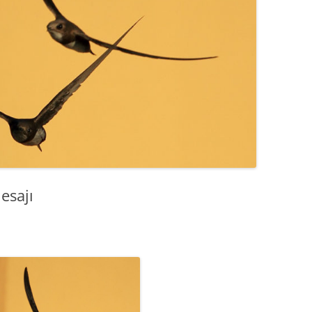
BATAKLIK KUŞLARI
KIYI KUŞLARI
MARTIGILLER
KARA KUŞLAR
KARGA GRUBU
ÖTLEĞEN GRUBU
esajı
ARDIÇ GRUBU
TIRMAŞIKKUŞU GRUBU
İSPINOZ GRUBU