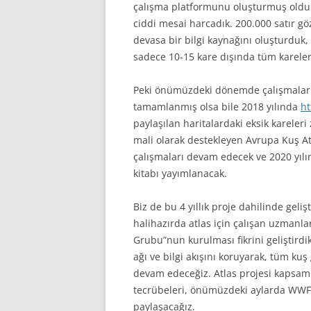
çalışma platformunu oluşturmuş olduk.
ciddi mesai harcadık. 200.000 satır göz
devasa bir bilgi kaynağını oluşturduk,
sadece 10-15 kare dışında tüm karele
Peki önümüzdeki dönemde çalışmalar 
tamamlanmış olsa bile 2018 yılında
ht
paylaşılan haritalardaki eksik kareler
mali olarak destekleyen Avrupa Kuş At
çalışmaları devam edecek ve 2020 yılı
kitabı yayımlanacak.
Biz de bu 4 yıllık proje dahilinde geli
halihazırda atlas için çalışan uzmanl
Grubu”nun kurulması fikrini geliştirdi
ağı ve bilgi akışını koruyarak, tüm kuş
devam edeceğiz. Atlas projesi kapsamı
tecrübeleri, önümüzdeki aylarda WWF-Tü
paylaşacağız.