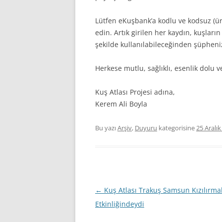
Lütfen eKuşbank’a kodlu ve kodsuz (ü
edin. Artık girilen her kaydın, kuşların
şekilde kullanılabileceğinden şüpheni
Herkese mutlu, sağlıklı, esenlik dolu ve
Kuş Atlası Projesi adına,
Kerem Ali Boyla
Bu yazı
Arşiv
,
Duyuru
kategorisine
25 Aralı
Yazı
←
Kuş Atlası Trakuş Samsun Kızılırma
dolaşımı
Etkinliğindeydi