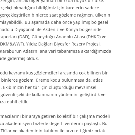
 zengin, ancak diğer yandan bir o da büyük bir ülke.
çekçi olmadığını bildiğimiz için karelerin sadece
 gerçekleştirilen binlerce saat gözleme rağmen, ülkenin
amlayabildik. Bu aşamada daha önce yapılmış bölgesel
Anadolu Diyagonali ile Akdeniz ve Konya bölgesinde
 raporları (DAD), Güneydoğu Anadolu Atlası (DHKD) ve
 (DKM&WWF), Yıldız Dağları Biyosfer Rezerv Projesi,
ı, Karaburun Atlası’nı ana veri tabanımıza aktardığımızda
çüde gidermiş olduk.
odu kavramı kuş gözlemcileri arasında çok bilinen bir
ş binlerce gözlem, üreme kodu bulunmasa da, atlas
i. Ekibimizin her tür için oluşturduğu mevsimsel
i güvenli şekilde kullanmanın yöntemini geliştirdik ve
za dahil ettik.
rmacılarını bir araya getiren kolektif bir çalışma modeli
ca akademisyen bizlerle değerli verilerini paylaştı. Bu
TK’lar ve akademinin katılımı ile arzu ettiğimiz ortak