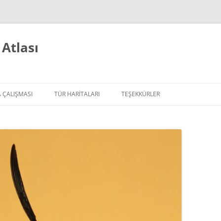
Atlası
 ÇALIŞMASI
TÜR HARITALARI
TEŞEKKÜRLER
ADA IKEN
PILOT HARITALAR (EBCC)
ZI GÜNLÜKLERI
HARITALARIN AÇIKLAMALARI
ÖRDEKGILLER
TAVUGILLER
SU KUŞLARI
YIRTICI KUŞLAR