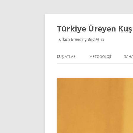
İçeriğe
atla
Türkiye Üreyen Kuş 
Turkish Breeding Bird Atlas
KUŞ ATLASI
METODOLOJI
SAHA
ATLASIN TARIHÇESI
ATLAS KARELERI
SAH
PROJE ORTAKLARI
ÜREME KODLARI
ARA
PROJE FAALIYETLERI
SÜRELI ÇALIŞMA
SERBEST ÇALIŞMA
METODOLOJI BELGELERI