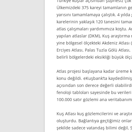
Türkiye kuşlar açısından şüphesiz çok
Ülkemizdeki 375 kareyi tamamlanın ger
yarısını tamamlamaya çalıştık. 4 yılda
karelerinin yaklaşık 120 tanesini tam
atlas çalışmaları yardımımıza koştu. 
yapılan atlaslar (DKM), Kuş araştırma
yine bölgesel ölçekteki Akdeniz Atlası
Erciyes Atlası, Palas Tuzla Gölü Atlas
belirli bölgelerdeki eksikliği büyük öl
Atlas projesi başlayana kadar üreme k
konu değildi. eKuşbank’ta kaydedilmi
açısından son derece değerli olabilird
fenoloji tabloları sayesinde bu veriler
100.000 satır gözlemi ana veritabanımı
Kuş Atlası kuş gözlemcilerini ve araştı
oluşturdu. Bağlantıya geçtiğimiz onlar
şekilde sadece vatandaş bilimi değil, S