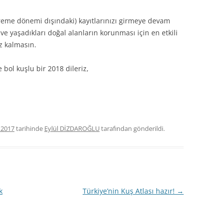
reme dönemi dışındaki) kayıtlarınızı girmeye devam
 ve yaşadıkları doğal alanların korunması için en etkili
z kalmasın.
 bol kuşlu bir 2018 dileriz,
k 2017
tarihinde
Eylül DİZDAROĞLU
tarafından gönderildi.
k
Türkiye’nin Kuş Atlası hazır!
→