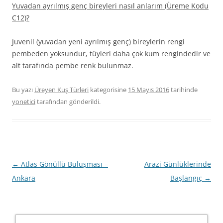
Yuvadan ayrılmış genç bireyleri nasıl anlarım (Üreme Kodu
C12)?
Juvenil (yuvadan yeni ayrılmış genç) bireylerin rengi
pembeden yoksundur, tüyleri daha çok kum rengindedir ve
alt tarafında pembe renk bulunmaz.
Bu yazı
Üreyen Kuş Türleri
kategorisine
15 Mayıs 2016
tarihinde
yonetici
tarafından gönderildi.
Yazı
←
Atlas Gönüllü Buluşması –
Arazi Günlüklerinde
dolaşımı
Ankara
Başlangıç
→